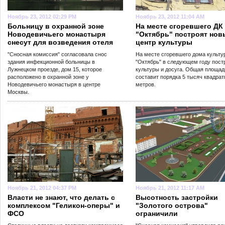
Ноябрь 23, 2012 02:29 PM
Ноябрь 23, 2012 11:04 AM
Больницу в охранной зоне
На месте сгоревшего ДК
Новодевичьего монастыря
"Октябрь" построят нов
снесут для возведения отеля
центр культуры
"Сносная комиссия" согласовала снос
На месте сгоревшего дома культу
здания инфекционной больницы в
"Октябрь" в следующем году пост
Лужнецком проезде, дом 15, которое
культуры и досуга. Общая площад
расположено в охранной зоне у
составит порядка 5 тысяч квадра
Новодевичьего монастыря в центре
метров.
Москвы.
Ноябрь 21, 2012 04:37 PM
Ноябрь 21, 2012 11:17 AM
Власти не знают, что делать с
Высотность застройки
комплексом "Геликон-оперы" и
"Золотого острова"
ФСО
ограничили