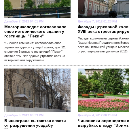
Декабрь 7, 2012 04:01 PM
Декабрь 7, 2012 01:28 PM
Мосгорнаследие согласовало
Фасады церковной коло
снос исторического здания у
XVIII века отреставриру
гостиницы "Пекин"
Фасады колокольни церкви Усекн
Главы Иоанна Предтечи под Бором
"Сносная комиссия" согласовала снос
века на Пятницкой улице в Москве
здания по адресу - улица Гашека, дом 12,
отреставрированы до конца 2012 г
строение 6 рядом с гостиницей "Пекин",
связи с тем, что здание утратило связь с
историческим окружением.
Декабрь 5, 2012 03:33 PM
Декабрь 4, 2012 06:25 PM
В иннограде пытаются спасти
Чиновники опровергли с
от разрушения усадьбу
вырубках в саду "Эримт