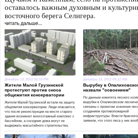
оставалось важным духовным и культур
восточного берега Селигера.
читать дальше...
Декабрь 13, 2012 02:15 PM
Декабрь 12, 2012 09:12 AM
Жители Малой Грузинской
Вырубку в Опалиховско
протестуют против сноса
назвали "освоением"
общежития консерватории
По данным комитета лесного хозя
вырубки в Опалиховском лесниче
Жители Малой Грузинской встали на защиту
связаны с проектом освоения лес
общежития консерватории. Люди опасаются,
созданием противопожарной
что после реконструкции на месте старого
инфраструктуры. Власти Красного
здания возникнет многоэтажный комплекс с
заявили, что этого леса у них воо
бассейном, а соседние дома могут не
выдержать масштабного строительства.