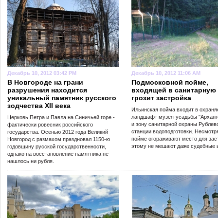
Декабрь 10, 2012 03:42 PM
Декабрь 10, 2012 11:06 AM
В Новгороде на грани
Подмосковной пойме,
разрушения находится
входящей в санитарную 
уникальный памятник русского
грозит застройка
зодчества XII века
Ильинская пойма входит в охран
ландшафт музея-усадьбы "Арханг
Церковь Петра и Павла на Синичьей горе -
и зону санитарной охраны Рублев
фактически ровесник российского
станции водоподготовки. Несмотря
государства. Осенью 2012 года Великий
пойме огораживают место для зас
Новгород с размахом праздновал 1150-ю
этому не мешают даже судебные 
годовщину русской государственности,
однако на восстановление памятника не
нашлось ни рубля.