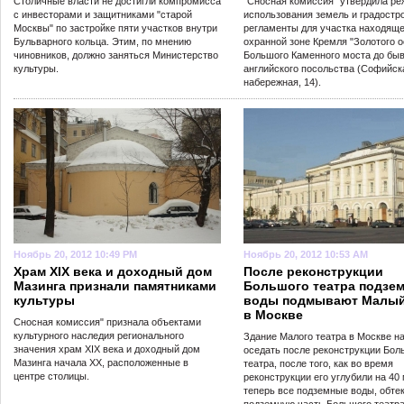
Столичные власти не достигли компромисса
"Сносная комиссия" утвердила р
с инвесторами и защитниками "старой
использования земель и градостр
Москвы" по застройке пяти участков внутри
регламенты для участка находяще
Бульварного кольца. Этим, по мнению
охранной зоне Кремля "Золотого о
чиновников, должно заняться Министерство
Большого Каменного моста до бы
культуры.
английского посольства (Софийск
набережная, 14).
Ноябрь 20, 2012 10:49 PM
Ноябрь 20, 2012 10:53 AM
Храм XIX века и доходный дом
После реконструкции
Мазинга признали памятниками
Большого театра подзе
культуры
воды подмывают Малый
в Москве
Сносная комиссия" признала объектами
культурного наследия регионального
Здание Малого театра в Москве н
значения храм XIX века и доходный дом
оседать после реконструкции Бол
Мазинга начала XX, расположенные в
театра, после того, как во время
центре столицы.
реконструкции его углубили на 40 
теперь все подземные воды, обте