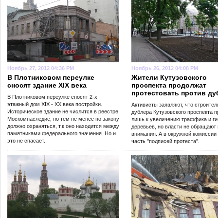
Ноябрь 27, 2012 04:36 PM
Ноябрь 26, 2012 04:08 PM
В Плотниковом переулке
Жители Кутузовского
сносят здание XIX века
проспекта продолжат
протестовать против ду
В Плотниковом переулке сносят 2-х
этажный дом XIX - XX века постройки.
Активисты заявляют, что строител
Историческое здание не числится в реестре
дублера Кутузовского проспекта 
Москомнаследие, но тем не менее по закону
лишь к увеличению траффика и г
должно охраняться, т.к оно находится между
деревьев, но власти не обращают 
памятниками федерального значения. Но и
внимания. А в окружной комиссии
это не спасает.
часть "подписей протеста".