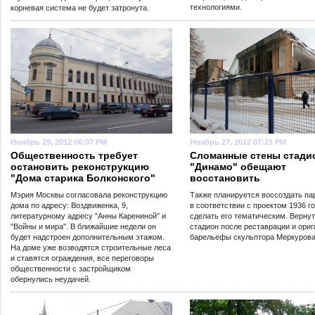
технологиями.
корневая система не будет затронута.
Ноябрь 29, 2012 06:07 PM
Ноябрь 27, 2012 07:21 PM
Общественность требует
Сломанные стены стади
остановить реконструкцию
"Динамо" обещают
"Дома старика Болконского"
восстановить
Мэрия Москвы согласовала реконструкцию
Также планируется воссоздать па
дома по адресу: Воздвиженка, 9,
в соответствии с проектом 1936 го
литературному адресу "Анны Карениной" и
сделать его тематическим. Вернут
"Войны и мира". В ближайшие недели он
стадион после реставрации и ори
будет надстроен дополнительным этажом.
барельефы скульптора Меркурова
На доме уже возводятся строительные леса
и ставятся ограждения, все переговоры
общественности с застройщиком
обернулись неудачей.