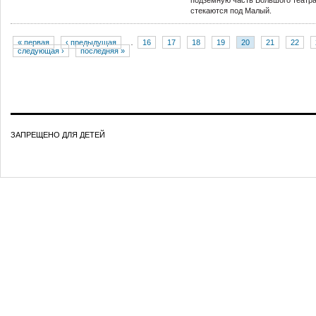
подземную часть Большого театра
стекаются под Малый.
« первая
‹ предыдущая
…
16
17
18
19
20
21
22
следующая ›
последняя »
ЗАПРЕЩЕНО ДЛЯ ДЕТЕЙ