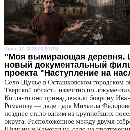
Июнь 17, 2026 08:00 PM
"Моя вымирающая деревня. 
новый документальный фил
проекта "Наступление на нас
Село Щучье в Осташковском городском о
Тверской области известно по документам
Когда-то оно принадлежало боярину Ива
Романову — дяде царя Михаила Фёдорови
позднее стало одним из крупнейших пос
округа. Расположенное между двумя озё
Щучьим и Каменным, село на протяжении