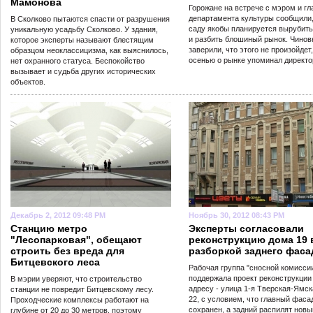
Мамонова
Горожане на встрече с мэром и гл
департамента культуры сообщили,
В Сколково пытаются спасти от разрушения
саду якобы планируется вырубить
уникальную усадьбу Сколково. У здания,
и разбить блошиный рынок. Чинов
которое эксперты называют блестящим
заверили, что этого не произойдет
образцом неоклассицизма, как выяснилось,
осенью о рынке упоминал директо
нет охранного статуса. Беспокойство
вызывает и судьба других исторических
объектов.
Декабрь 2, 2012 09:48 PM
Ноябрь 30, 2012 08:43 PM
Станцию метро
Эксперты согласовали
"Лесопарковая", обещают
реконструкцию дома 19 в
строить без вреда для
разборкой заднего фаса
Битцевского леса
Рабочая группа "сносной комисси
поддержала проект реконструкции
В мэрии уверяют, что строительство
адресу - улица 1-я Тверская-Ямск
станции не повредит Битцевскому лесу.
22, с условием, что главный фаса
Проходческие комплексы работают на
сохранен, а задний распилят нов
глубине от 20 до 30 метров, поэтому