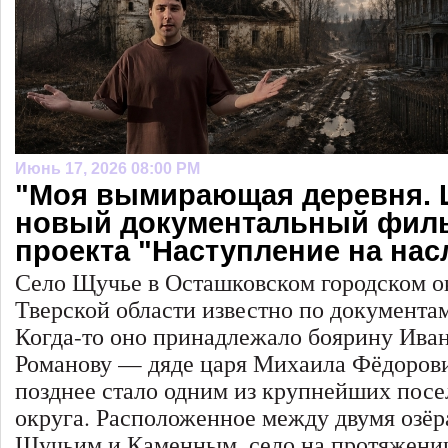
Июнь 17, 2026 08:00 PM
"Моя вымирающая деревня. 
новый документальный фил
проекта "Наступление на нас
Село Щучье в Осташковском городском о
Тверской области известно по документам
Когда-то оно принадлежало боярину Ива
Романову — дяде царя Михаила Фёдорови
позднее стало одним из крупнейших пос
округа. Расположенное между двумя озё
Щучьим и Каменным, село на протяжении