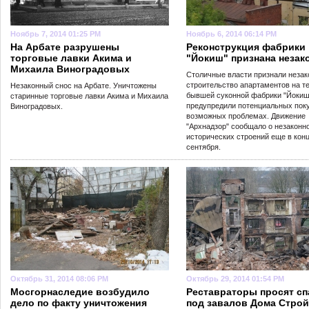
Ноябрь 7, 2014 01:25 PM
Ноябрь 6, 2014 06:14 PM
На Арбате разрушены
Реконструкция фабрики
торговые лавки Акима и
"Йокиш" признана незак
Михаила Виноградовых
Столичные власти признали неза
строительство апартаментов на т
Незаконный снос на Арбате. Уничтожены
бывшей суконной фабрики "Йокиш
старинные торговые лавки Акима и Михаила
предупредили потенциальных пок
Виноградовых.
возможных проблемах. Движение
"Архнадзор" сообщало о незаконн
исторических строений еще в кон
сентября.
Октябрь 31, 2014 08:06 PM
Октябрь 29, 2014 01:54 PM
Мосгорнаследие возбудило
Реставраторы просят сп
дело по факту уничтожения
под завалов Дома Стро