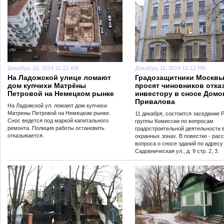
Декабрь 18, 2014 11:12 AM
Декабрь 11, 2014 12:12 PM
На Ладожской улице ломают
Градозащитники Москв
дом купчихи Матрёны
просят чиновников отка
Петровой на Немецком рынке
инвестору в сносе Домо
Привалова
На Ладожской ул. ломают дом купчихи
Матрены Петровой на Немецком рынке.
11 декабря, состоится заседание 
Снос ведется под маркой капитального
группы Комиссии по вопросам
ремонта. Полиция работы остановить
градостроительной деятельности 
отказывается.
охранных зонах. В повестке - рас
вопроса о сносе зданий по адресу
Садовническая ул., д. 9 стр. 2, 3.