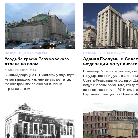
Ноябрь 19, 2014 07:40 PM
Ноябрь 15, 2014 09:55 PM
Усадьба графа Разумовского
Здания Госдумы и Совет
отдана на слом
Федерации могут снести
АНДРЕЙ НОВИЧКОВ
Владимир Ресин не исключил, что
Бывший дворец на Б. Никитской улице ждет
Государственной Думы в Охотном
не реставрацию, как многие думают, а т.н.
Совета Федерации на Большой Дм
"реконструкцию" со сносом и новым
будут снесены после того, как деп
строительством.
сенаторы переедут в 2019 году в 
Парламентский центр в Нижних М