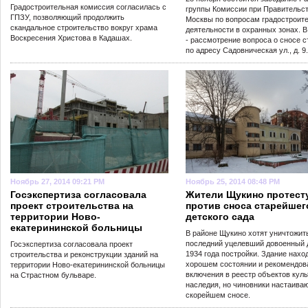
Градостроительная комиссия согласилась с
группы Комиссии при Правительс
ГПЗУ, позволяющий продолжить
Москвы по вопросам градостроит
скандальное строительство вокруг храма
деятельности в охранных зонах. В
Воскресения Христова в Кадашах.
- рассмотрение вопроса о сносе 
по адресу Садовническая ул., д. 9.
Ноябрь 27, 2014 09:21 PM
Ноябрь 25, 2014 08:48 PM
Госэкспертиза согласовала
Жители Щукино протест
проект строительства на
против сноса старейшег
территории Ново-
детского сада
екатерининской больницы
В районе Щукино хотят уничтожит
последний уцелевший довоенный 
Госэкспертиза согласовала проект
1934 года постройки. Здание нахо
строительства и реконструкции зданий на
хорошем состоянии и рекомендов
территории Ново-екатерининской больницы
включения в реестр объектов куль
на Страстном бульваре.
наследия, но чиновники настаиваю
скорейшем сносе.