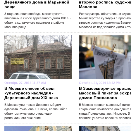
Деревянного дома в Марьиной
вторую роспись художн
роще
Маслова
3 года лишения свободы может грозить
Реставраторы обратились в адрес
виновным в сносе деревянного дома XIX в. -
Министерства культуры с просьбо
объекта культурного наследия в районе
вторую роспись художника Васил
Марьина роща.
Маслова из под завалов Дома Стр
Октябрь 27, 2014 11:37 AM
Октябрь 21, 2014 12:42 PM
В Москве снесен объект
В Замоскворечье проше
культурного наследия -
массовый пикет за сохр
Деревянный дом XIX века
домов Привалова
В Москве уничтожен Деревянный дом
В Москве прошел массовый пикет
адвоката Романова XIX века, являвшийся
сохранение комплекса Доходных 
объектом культурного наследия
купца Привалова, арх. Нирнзее. В
регионального значения.
приняли участие более 50 человек