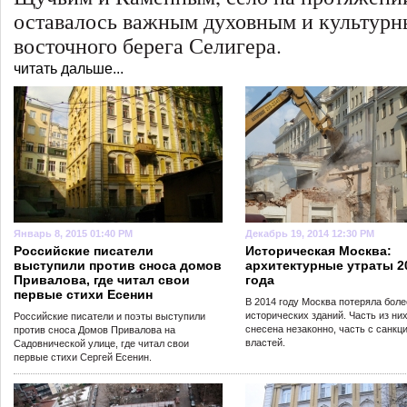
оставалось важным духовным и культур
восточного берега Селигера.
читать дальше...
Январь 8, 2015 01:40 PM
Декабрь 19, 2014 12:30 PM
Российские писатели
Историческая Москва:
выступили против сноса домов
архитектурные утраты 2
Привалова, где читал свои
года
первые стихи Есенин
В 2014 году Москва потеряла боле
исторических зданий. Часть из ни
Российские писатели и поэты выступили
снесена незаконно, часть с санкц
против сноса Домов Привалова на
властей.
Садовнической улице, где читал свои
первые стихи Сергей Есенин.