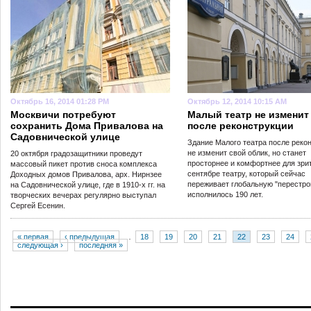
Октябрь 16, 2014 01:28 PM
Октябрь 12, 2014 10:15 AM
Москвичи потребуют
Малый театр не изменит
сохранить Дома Привалова на
после реконструкции
Садовнической улице
Здание Малого театра после реко
не изменит свой облик, но станет
20 октября градозащитники проведут
просторнее и комфортнее для зри
массовый пикет против сноса комплекса
сентябре театру, который сейчас
Доходных домов Привалова, арх. Нирнзее
переживает глобальную "перестро
на Садовнической улице, где в 1910-х гг. на
исполнилось 190 лет.
творческих вечерах регулярно выступал
Сергей Есенин.
« первая
‹ предыдущая
…
18
19
20
21
22
23
24
следующая ›
последняя »