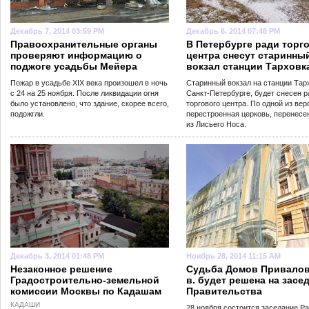
Декабрь 7, 2014 03:59 PM
Декабрь 6, 2014 07:48 PM
Правоохранительные органы
В Петербурге ради торг
проверяют информацию о
центра снесут старинны
поджоге усадьбы Мейера
вокзал станции Тарховк
Пожар в усадьбе XIX века произошел в ночь
Старинный вокзал на станции Тарх
с 24 на 25 ноября. После ликвидации огня
Санкт-Петербурге, будет снесен р
было установлено, что здание, скорее всего,
торгового центра. По одной из вер
подожгли.
перестроенная церковь, перенесе
из Лисьего Носа.
Декабрь 3, 2014 01:48 PM
Ноябрь 28, 2014 11:15 AM
Незаконное решение
Судьба Домов Привалов
Градостроительно-земельной
в. будет решена на засе
комиссии Москвы по Кадашам
Правительства
КАДАШИ
28 ноября состоится заседание Р