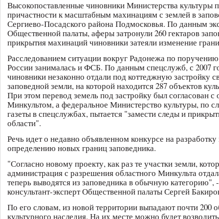
Высокопоставленные чиновники Министерства культуры п
причастности к масштабным махинациям с землей в запо
Сергиево-Посадского района Подмосковья. По данным эк
Общественной палаты, аферы затронули 260 гектаров запо
прикрытия махинаций чиновники затеяли изменение грани
Расследованием ситуации вокруг Радонежа по поручению
России занималась и ФСБ. По данным спецслужб, с 2007 
чиновники незаконно отдали под коттеджную застройку с
заповедной земли, на которой находится 287 объектов кул
При этом перевод земель под застройку был согласован с
Минкультом, а федеральное Министерство культуры, по с
газеты в спецслужбах, пытается "замести следы и прикрыт
области".
Речь идет о недавно объявленном конкурсе на разработку
определению новых границ заповедника.
"Согласно новому проекту, как раз те участки земли, кот
администрация с разрешения областного Минкульта отдала
теперь выводятся из заповедника в обычную категорию", 
консультант-эксперт Общественной палаты Сергей Бакиро
По его словам, из новой территории выпадают почти 200 
культурного наследия. На их месте можно будет возводит