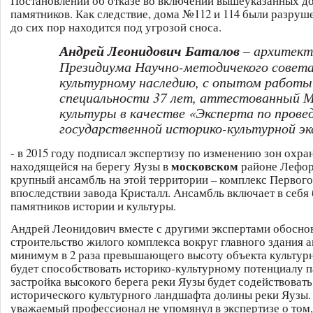
Постановлений об отказе во включении вышеуказанных до
памятников. Как следствие, дома №112 и 114 были разруш
до сих пор находится под угрозой сноса.
Андрей Леонидович Баталов
– архитект
Президиума Научно-методичекого совета
культурному наследию, с опытом работы
специальности 37 лет, аттестованный 
культуры в качестве «Эксперта по прове
государственной историко-культурной э
- в 2015 году подписал экспертизу по изменению зон охра
московском
находящейся на берегу Яузы в
районе Лефор
крупный ансамбль на этой территории – комплекс Первого
впоследствии завода Кристалл. Ансамбль включает в себя 
памятников истории и культуры.
Андрей Леонидович вместе с другими экспертами обоснов
строительство жилого комплекса вокруг главного здания а
минимум в 2 раза превышающего высоту объекта культурн
будет способствовать историко-культурному потенциалу п
застройка высокого берега реки Яузы будет содействовать
исторического культурного ландшафта долины реки Яузы. 
уважаемый профессионал не упомянул в экспертизе о том,