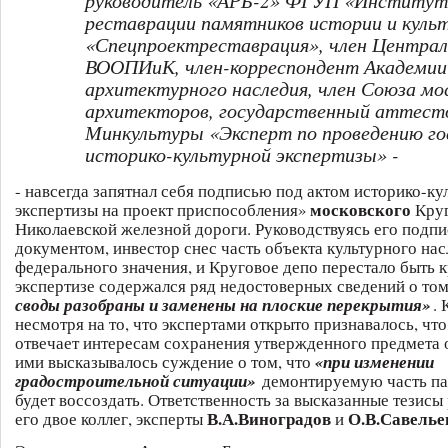
руководитель «АРБ-2» ФГУП «Институт
реставрации памятников истории и куль
«Спецпроектреставрация», член Централ
ВООПИиК, член-корреспондент Академии
архитектурного наследия, член Союза мо
архитекторов, государственный аттест
Минкультуры «Эксперт по проведению го
историко-культурной экспертизы» -
- навсегда запятнал себя подписью под актом историко-ку
московского
экспертизы на проект приспособления»
Круг
Николаевской железной дороги. Руководствуясь его подпи
документом, инвестор снес часть объекта культурного на
федерального значения, и Круговое депо перестало быть 
экспертизе содержался ряд недостоверных сведений о том
своды разобраны и заменены на плоские перекрытия»
. 
несмотря на то, что экспертами открыто признавалось, что
отвечает интересам сохранения утвержденного предмета 
ими высказывалось суждение о том, что
«при изменении
градостроительной ситуации»
демонтируемую часть п
будет воссоздать. Ответственность за высказанные тезисы
В.А.Виноградов
О.В.Савелье
его двое коллег, эксперты
и