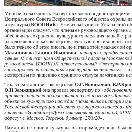
Многие из названных экспертов являются действующими 
Центрального Совета Всероссийского общества охраны п
ВООПИиК
и культуры (
). Уже из названия и Устава этой 
организации следует, что члены ее руководящего органа 
обеспечить сохранение культурного наследия нашей стран
их деятельность как экспертов зачастую противоречит эти
было тяжело об этом писать, но и глава этой уважаемой о
Маланичева Галина Ивановна
–
историк с профессион
свыше 45-ти лет, член Общественной палаты Московской
руководитель ВООПИиК, аттестованный «Эксперт по п
государственной историко-культурной экспертизы»
– т
экспертизы по лишению охранного статуса памятников ист
О.Г.Новиковой
В.Р.Кро
Так, в соавторстве с экспертами
,
О.Н.Замжицкой
она провела экспертизу по
«обосновани
принятия решения об исключении из единого государств
объектов культурного наследия (памятников истории и 
Российской Федерации объекта культурного наследия Ф
значения «Усадьба» («Дом Салтыкова на Бронной»), XVIII –
адресу: г. Москва, Тверской бульвар, 27/1/20»
.
Памятник истории и культуры, о котором идет речь, был п