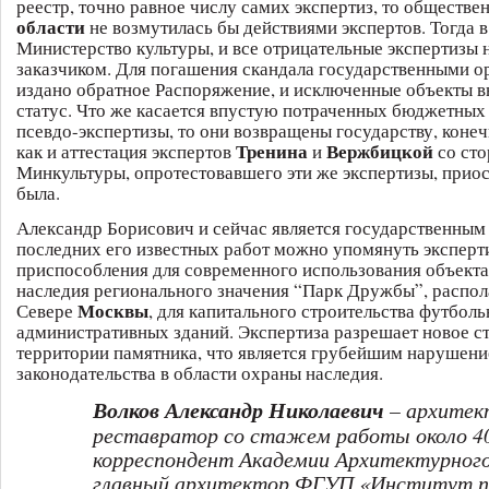
реестр, точно равное числу самих экспертиз, то обществе
области
не возмутилась бы действиями экспертов. Тогда 
Министерство культуры, и все отрицательные экспертизы 
заказчиком. Для погашения скандала государственными о
издано обратное Распоряжение, и исключенные объекты в
статус. Что же касается впустую потраченных бюджетных 
псевдо-экспертизы, то они возвращены государству, конеч
Тренина
Вержбицкой
как и аттестация экспертов
и
со ст
Минкультуры, опротестовавшего эти же экспертизы, приос
была.
Александр Борисович и сейчас является государственным 
последних его известных работ можно упомянуть эксперт
приспособления для современного использования объекта
наследия регионального значения “Парк Дружбы”, распо
Москвы
Севере
, для капитального строительства футбол
административных зданий. Экспертиза разрешает новое ст
территории памятника, что является грубейшим нарушен
законодательства в области охраны наследия.
Волков Александр Николаевич
– архитек
реставратор со стажем работы около 40
корреспондент Академии Архитектурного
главный архитектор ФГУП «Институт п