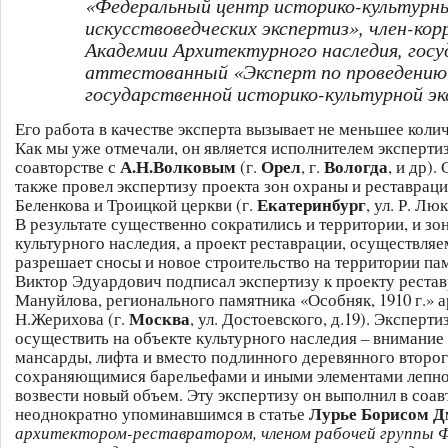
«Федеральный центр историко-культурн
искусствоведческих экспертиз», член-ко
Академии Архитектурного наследия, гос
аттестованный «Эксперт по проведению
государственной историко-культурной э
Его работа в качестве эксперта вызывает не меньшее коли
Как мы уже отмечали, он является исполнителем эксперти
А.Н.Волковым
Орел
Вологда
соавторстве с
(г.
, г.
, и др).
также провел экспертизу проекта зон охраны и реставрац
Екатеринбург
Беленкова и Троицкой церкви (г.
, ул. Р. Лю
В результате существенно сократились и территории, и з
культурного наследия, а проект реставрации, осуществляе
разрешает сносы и новое строительство на территории па
Виктор Эдуардович подписал экспертизу к проекту реста
Мануйлова, регионального памятника «Особняк, 1910 г.» 
Москва
Н.Жерихова (г.
, ул. Достоевского, д.19). Эксперти
осуществить на объекте культурного наследия – внимание 
мансарды, лифта и вместо подлинного деревянного второг
сохраняющимися барельефами и иными элементами лепно
возвести новый объем. Эту экспертизу он выполнил в соав
Лурье Борисом 
неоднократно упоминавшимся в статье
архитектором-реставратором, членом рабочей группы 