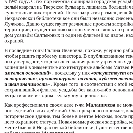
в 1995 году. С тех пор некогда обширная городская усадь
целый квартал на Тверском бульваре, лишилась большей ч
существовавших строений. После закрытия размещавшейс
Некрасовской библиотеки все они были незаконно снесен
Лужкова. Давно существуют различные проекты застройк
территории, осуществлению которых мешал лишь сохран
дом усадьбы Салтыковых и один из флигелей во дворе, на
охраной.
В последние годы Галина Ивановна, похоже, усердно рабо
чтобы решить проблему инвестора. В опубликованном тек
она утверждает, что для воссоздания ранее утраченных д
вошедшей в знаменитые архитектурные альбомы Матвея К
имеется оснований»
, поскольку у них
«отсутствует ос
историческая, архитектурная, научная, художественн
и иная значимость»
. Кроме того, в соответствии с этой 
сохранившийся флигель усадьбы без каких-либо основани
«утратившим историко-культурную ценность».
Маланичева
Как профессионал в своем деле г-жа
не може
последствий своих действий. Она прекрасно понимает, ка
историческое здание, тем более в центре Москвы, после п
него охранного статуса. Новая коммерческая застройка, к
месте бывшей Некрасовской библиотеки, будет естестве
Маланичевой
работы эксперта
.