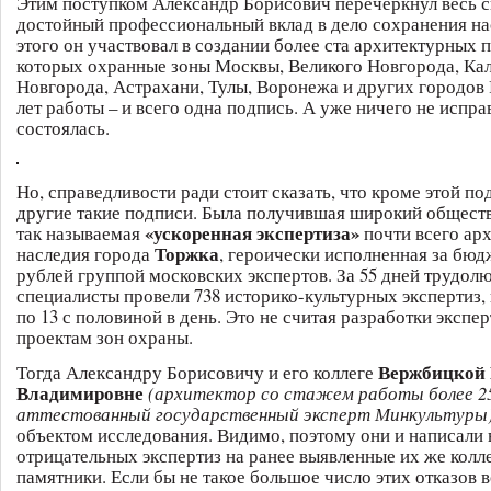
Этим поступком Александр Борисович перечеркнул весь 
достойный профессиональный вклад в дело сохранения на
этого он участвовал в создании более ста архитектурных 
которых охранные зоны Москвы, Великого Новгорода, Ка
Новгорода, Астрахани, Тулы, Воронежа и других городов 
лет работы – и всего одна подпись. А уже ничего не испра
состоялась.
Но, справедливости ради стоит сказать, что кроме этой п
другие такие подписи. Была получившая широкий общест
«ускоренная экспертиза»
так называемая
почти всего ар
Торжка
наследия города
, героически исполненная за бюд
рублей группой московских экспертов. За 55 дней трудол
специалисты провели 738 историко-культурных экспертиз,
по 13 с половиной в день. Это не считая разработки эксперт
проектам зон охраны.
Вержбицкой
Тогда Александру Борисовичу и его коллеге
Владимировне
(архитектор со стажем работы более 25
аттестованный государственный эксперт Минкультуры
объектом исследования. Видимо, поэтому они и написали 
отрицательных экспертиз на ранее выявленные их же колл
памятники. Если бы не такое большое число этих отказов 