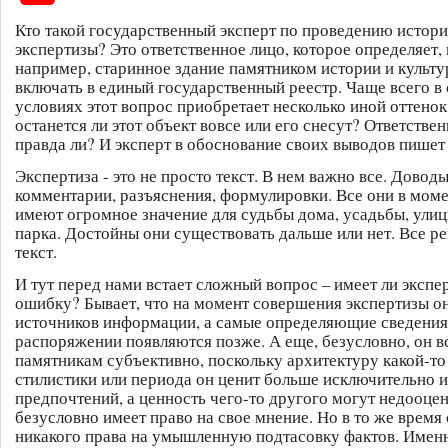
Кто такой государственный эксперт по проведению истор
экспертизы? Это ответственное лицо, которое определяет,
например, старинное здание памятником истории и культур
включать в единый государственный реестр. Чаще всего 
условиях этот вопрос приобретает несколько иной оттенок
останется ли этот объект вовсе или его снесут? Ответствен
правда ли? И эксперт в обоснование своих выводов пишет 
Экспертиза - это не просто текст. В нем важно все. Доводы
комментарии, разъяснения, формулировки. Все они в моме
имеют огромное значение для судьбы дома, усадьбы, улиц
парка. Достойны они существовать дальше или нет. Все р
текст.
И тут перед нами встает сложный вопрос – имеет ли экспе
ошибку? Бывает, что на момент совершения экспертизы он
источников информации, а самые определяющие сведения 
распоряжении появляются позже. А еще, безусловно, он вс
памятникам субъективно, поскольку архитектуру какой-т
стилистики или периода он ценит больше исключительно и
предпочтений, а ценность чего-то другого могут недооцен
безусловно имеет право на свое мнение. Но в то же время 
никакого права на умышленную подтасовку фактов. Именно