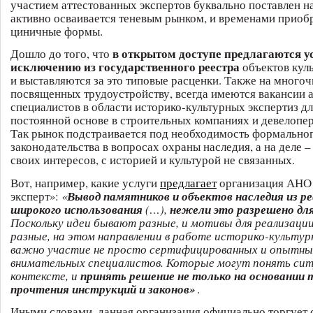
участием аттестованных экспертов буквально поставлен на
активно осваивается теневым рынком, и временами приоб
циничные формы.
в открытом доступе предлагаются у
Дошло до того, что
исключению из государственного реестра
объектов кул
и выставляются за это типовые расценки. Также на много
посвященных трудоустройству, всегда имеются вакансии 
специалистов в области историко-культурных экспертиз дл
постоянной основе в строительных компаниях и девелопер
Так рынок подстраивается под необходимость формально
законодательства в вопросах охраны наследия, а на деле 
своих интересов, с историей и культурой не связанных.
Вот, например, какие услуги
предлагает
организация АНО
эксперт»:
«
Вывод памятников и объектов наследия из ре
широкого использования
(…),
нежели это разрешено дл
Поскольку идеи бывают разные, и мотивы для реализаци
разные, на этом направлении в работе историко-культу
важно участие не просто сертифицированных и опытных
внимательных специалистов. Которые могут понять сит
контексте, и
принять решение не только на основании т
прочтения инструкций и законов»
.
Иными словами, данная организация официально торгует