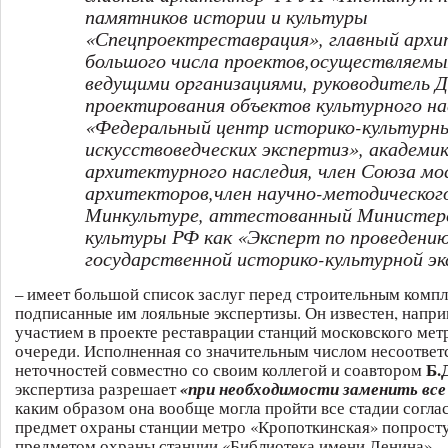
памятников истории и культуры
«Спецпроектреставрация», главный арх
большого числа проектов,осуществляемы
ведущими организациями, руководитель
проектирования объектов культурного н
«Федеральный центр историко-культурн
искусствоведческих экспертиз», академи
архитектурного наследия, член Союза мо
архитекторов,член научно-методическог
Минкультуре, аттестованный Министе
культуры РФ как «Эксперт по проведени
государственной историко-культурной э
– имеет большой список заслуг перед строительным компл
подписанные им лояльные экспертизы. Он известен, напри
участием в проекте реставрации станций московского мет
очереди. Исполненная со значительным числом несоответ
Б.
неточностей совместно со своим коллегой и соавтором
экспертиза разрешает
«при необходимости заменить все
каким образом она вообще могла пройти все стадии соглас
предмет охраны станции метро «Кропоткинская» попросту
предметом охраны станции «Библиотека имени Ленина».