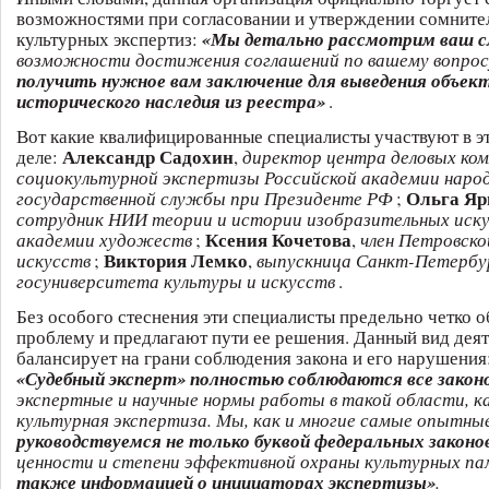
возможностями при согласовании и утверждении сомните
культурных экспертиз:
«Мы детально рассмотрим ваш сл
возможности достижения соглашений по вашему вопрос
получить нужное вам заключение для выведения объек
исторического наследия из реестра»
.
Вот какие квалифицированные специалисты участвуют в э
Александр Садохин
деле:
,
директор центра деловых ко
социокультурной экспертизы Российской академии народ
Ольга Яр
государственной службы при Президенте РФ
;
сотрудник НИИ теории и истории изобразительных иску
Ксения Кочетова
академии художеств
;
,
член Петровско
Виктория Лемко
искусств
;
,
выпускница Санкт-Петербу
госуниверситета культуры и искусств
.
Без особого стеснения эти специалисты предельно четко 
проблему и предлагают пути ее решения. Данный вид дея
балансирует на грани соблюдения закона и его нарушения
«Судебный эксперт» полностью соблюдаются все зако
экспертные и научные нормы работы в такой области, к
культурная экспертиза. Мы, как и многие самые опытные
руководствуемся не только буквой федеральных законо
ценности и степени эффективной охраны культурных па
также информацией о инициаторах экспертизы»
.