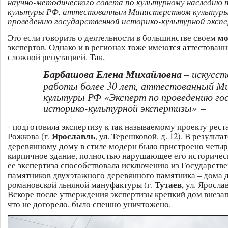
научно-методического совета по культурному наследию
культуры РФ, аттестованным Министерством культуры
проведению государственной историко-культурной эксп
мо
Это если говорить о деятельности в большинстве своем
экспертов. Однако и в регионах тоже имеются аттестован
сложной репутацией. Так,
Барбашова Елена Михайловна
– искусст
работы более 30 лет, аттестованный М
культуры РФ «Эксперт по проведению го
историко-культурной экспертизы»
–
- подготовила экспертизу к так называемому проекту рес
Ярославль
Рожкова (г.
, ул. Терешковой, д. 12). В результа
деревянному дому в стиле модерн было пристроено четы
кирпичное здание, полностью нарушающее его историчес
ее экспертиза способствовала исключению из Государстве
памятников двухэтажного деревянного памятника – дома 
Тутаев
романовской льняной мануфактуры (г.
, ул. Ярослав
Вскоре после утверждения экспертизы крепкий дом внезапн
что не догорело, было спешно уничтожено.