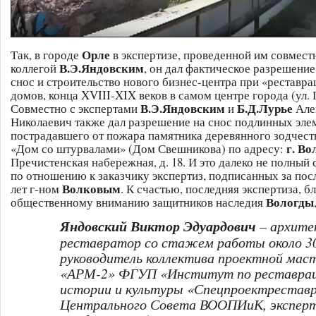
Орле
Так, в городе
в экспертизе, проведенной им совмест
В.Э.Яндовским
коллегой
, он дал фактическое разрешение
снос и строительство нового бизнес-центра при «реставр
домов, конца XVIII-XIX веков в самом центре города (ул. Г
В.Э.Яндовским
Б.Д.Лурье
Совместно с экспертами
и
Але
Николаевич также дал разрешение на снос подлинных эле
пострадавшего от пожара памятника деревянного зодчеств
г. Во
«Дом со штурвалами» (Дом Свешникова) по адресу:
Пречистенская набережная, д. 18. И это далеко не полный
по отношению к заказчику экспертиз, подписанных за пос
Волковым
лет г-ном
. К счастью, последняя экспертиза, б
Вологды
общественному вниманию защитников наследия
Яндовский Виктор Эдуардович
–
архите
реставратор со стажем работы около 30
руководитель коллектива проектной мас
«АРМ-2» ФГУП «Институт по реставрац
истории и культуры «Спецпроектреставр
Центрального Совета ВООПИиК, экспер