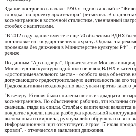
Здание построено в начале 1950-х годов в ансамбле "Жив
городка" по проекту архитектора Третьякова. Это одноэт
восьмигранник в восточной стилистике, увенчанный шатр
столбах с капителями.
"В 2012 году здание вместе с еще 70 объектами ВДНХ был
постановке на государственную охрану. Однако эта реком
пролежала без движения в Министерстве культуры РФ", - г
релизе.
По данным "Архнадзора", Правительство Москвы инициир
Министерство культуры одобрило перевод ВДНХ в катег
«достопримечательного места» - особого вида объектов н
допускающего градостроительную деятельность на его те
Градозащитники неоднократно выступали против такого р
"К вечеру 16 июля были спилены шесть из двадцати четыр
восьмигранника. По объяснению рабочих, эти колонны сгн
скажешь, глядя на спилы. Столбы с капителями валяются н
покрытие кровли, начата разборка кровельной конструкци
выложенная из кирпича, рухнула либо обрушена на всю в
Информационный щит отсутствует. Утром 17 июля продо
кровли", - отмечается в заявлении движения.