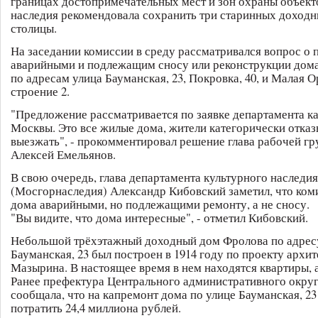
границах достопримечательных мест и зон охраны объект
наследия рекомендовала сохранить три старинных доходн
столицы.
На заседании комиссии в среду рассматривался вопрос о 
аварийными и подлежащим сносу или реконструкции дом
по адресам улица Бауманская, 23, Покровка, 40, и Малая О
строение 2.
"Предложение рассматривается по заявке департамента к
Москвы. Это все жилые дома, жители категорически отка
выезжать", - прокомментировал решение глава рабочей г
Алексей Емельянов.
В свою очередь, глава департамента культурного наследи
(Мосгорнаследия) Александр Кибовский заметил, что ком
дома аварийными, но подлежащими ремонту, а не сносу.
"Вы видите, что дома интересные", - отметил Кибовский.
Небольшой трёхэтажный доходный дом Фролова по адрес
Бауманская, 23 был построен в 1914 году по проекту архи
Мазырина. В настоящее время в нем находятся квартиры, а
Ранее префектура Центрального административного окру
сообщала, что на капремонт дома по улице Бауманская, 23
потратить 24,4 миллиона рублей.