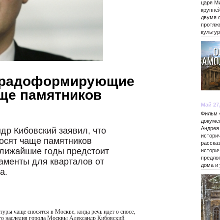
царя М
крупне
двумя 
протяж
культу
 Градоформирующие
ще памятников
Май 27
Фильм 
докуме
Андрея
р Кибовский заявил, что
истори
осят чаще памятников
расска
 ближайшие годы предстоит
истори
предло
ламенты для кварталов от
дома и
а.
ры чаще сносятся в Москве, когда речь идет о сносе,
ого наследия города Москвы Александр Кибовский.