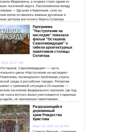
ихаила Фёдоровича, а позднее стало одним из
йших поселений округа. Расположенное между
озёрами — Щучьим и Каменным, село на
ении веков оставалось важным духовным и
рным центром восточного берега Селигера.
Программа
"Наступление на
наследие" показала
фильм "Осташков.
Самоликвидация" о
гибели архитектурных
памятников столицы
Селигера
, 2025 12:07 AM
«Осташков. Самоликвидация» — часть
нтального цикла «Наступление на наследие»
 Новичкова, посвящённого проблемам утраты
ческой среды в российских городах. Репортаж
зывает о тревожной ситуации в Осташкове —
ческом поселении федерального значения, где под
гом сноса ветхого жилья уничтожаются старинные
 усадьбы, не признанные памятниками.
Разрушающийся
деревянный
храм Рождества
Христова
Март 23, 2025 03:18 PM
Селище-Хвошня - старинное