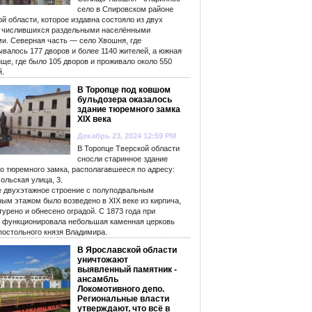
село в Спировском районе
й области, которое издавна состояло из двух
, числившихся раздельными населёнными
ми. Северная часть — село Хвошня, где
валось 177 дворов и более 1140 жителей, а южная
ще, где было 105 дворов и проживало около 550
й.
В Торопце под ковшом
бульдозера оказалось
здание тюремного замка
XIX века
Декабрь 23, 2024 12:59 PM
В Торопце Тверской области
сносли старинное здание
го тюремного замка, располагавшееся по адресу:
ольская улица, 3.
е двухэтажное строение с полуподвальным
ым этажом было возведено в XIX веке из кирпича,
урено и обнесено оградой. С 1873 года при
 функционировала небольшая каменная церковь
постольного князя Владимира.
В Ярославской области
уничтожают
выявленный памятник -
ансамбль
Локомотивного депо.
Региональные власти
утверждают, что всё в