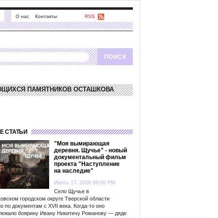
О нас
Контакты
RSS
ЮЩИХСЯ ПАМЯТНИКОВ ОСТАШКОВА
Е СТАТЬИ
"Моя вымирающая
деревня. Щучье" - новый
документальный фильм
проекта "Наступление
на наследие"
Июнь 17, 2026 08:00 PM
Село Щучье в
овском городском округе Тверской области
о по документам с XVII века. Когда-то оно
лежало боярину Ивану Никитичу Романову — дяде