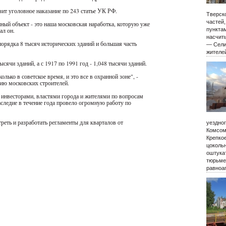
зит уголовное наказание по 243 статье УК РФ.
Тверско
частей
ый объект - это наша московская наработка, которую уже
ал он.
пункта
насчиты
орядка 8 тысяч исторических зданий и большая часть
— Сели
жителе
сячи зданий, а с 1917 по 1991 год - 1,048 тысячи зданий.
олько в советское время, и это все в охранной зоне", -
ию московских строителей.
инвесторами, властями города и жителями по вопросам
следие в течение года провело огромную работу по
реть и разработать регламенты для кварталов от
уездно
Комсом
Крепко
цокольн
оштукат
тюрьме
равноа