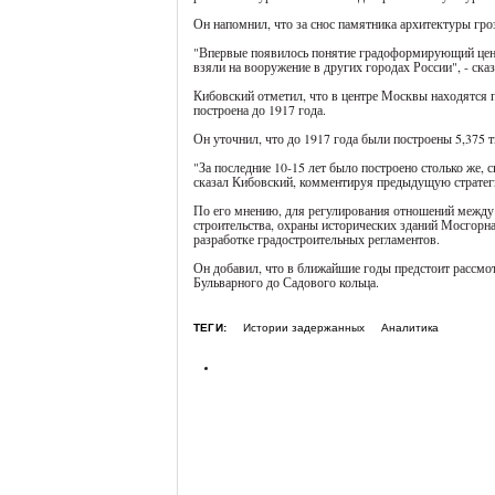
Он напомнил, что за снос памятника архитектуры гро
"Впервые появилось понятие градоформирующий ценн
взяли на вооружение в других городах России", - сказ
Кибовский отметил, что в центре Москвы находятся п
построена до 1917 года.
Он уточнил, что до 1917 года были построены 5,375 ты
"За последние 10-15 лет было построено столько же, ск
сказал Кибовский, комментируя предыдущую стратег
По его мнению, для регулирования отношений между 
строительства, охраны исторических зданий Мосгорна
разработке градостроительных регламентов.
Он добавил, что в ближайшие годы предстоит рассмот
Бульварного до Садового кольца.
ТЕГИ:
Истории задержанных
Аналитика