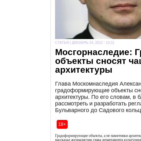
СТАТЬЯ |
ДЕКАБРЬ 24, 2012 - 13:11
Мосгорнаследие:
объекты сносят ча
архитектуры
Глава Москомнаследия Александ
градоформирующие объекты сн
архитектуры. По его словам, в
рассмотреть и разработать рег
Бульварного до Садового кольц
18+
Градоформирующие объекты, а не памятники архитекту
рассказал журналистам глава департамента культурн