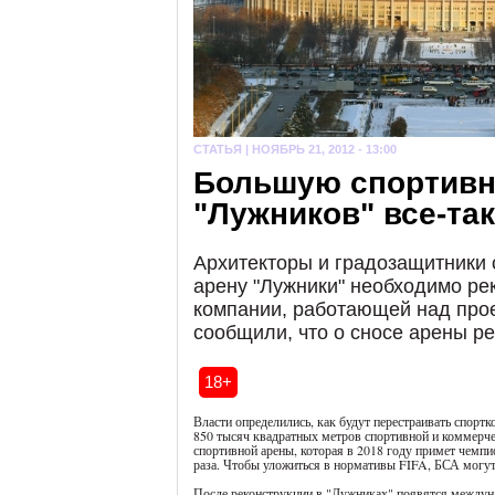
СТАТЬЯ |
НОЯБРЬ 21, 2012 - 13:00
Большую спортивн
"Лужников" все-так
Архитекторы и градозащитники 
арену "Лужники" необходимо рек
компании, работающей над прое
сообщили, что о сносе арены реч
18+
Власти определились, как будут перестраивать спорт
850 тысяч квадратных метров спортивной и коммерч
спортивной арены, которая в 2018 году примет чемпи
раза. Чтобы уложиться в нормативы FIFA, БСА могут 
После реконструкции в "Лужниках" появятся междун