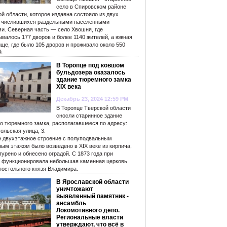
село в Спировском районе
й области, которое издавна состояло из двух
, числившихся раздельными населёнными
ми. Северная часть — село Хвошня, где
валось 177 дворов и более 1140 жителей, а южная
ще, где было 105 дворов и проживало около 550
й.
В Торопце под ковшом
бульдозера оказалось
здание тюремного замка
XIX века
Декабрь 23, 2024 12:59 PM
В Торопце Тверской области
сносли старинное здание
го тюремного замка, располагавшееся по адресу:
ольская улица, 3.
е двухэтажное строение с полуподвальным
ым этажом было возведено в XIX веке из кирпича,
урено и обнесено оградой. С 1873 года при
 функционировала небольшая каменная церковь
постольного князя Владимира.
В Ярославской области
уничтожают
выявленный памятник -
ансамбль
Локомотивного депо.
Региональные власти
утверждают, что всё в