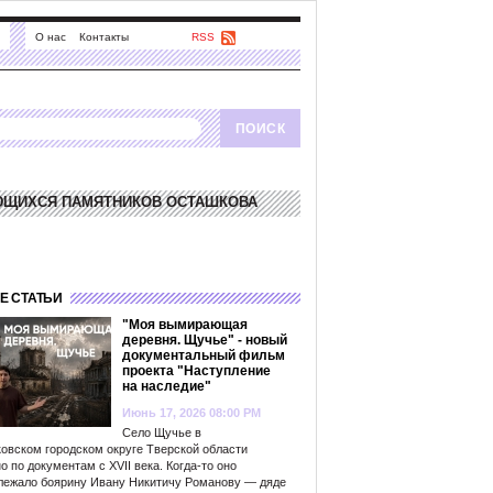
О нас
Контакты
RSS
ЮЩИХСЯ ПАМЯТНИКОВ ОСТАШКОВА
Е СТАТЬИ
"Моя вымирающая
деревня. Щучье" - новый
документальный фильм
проекта "Наступление
на наследие"
Июнь 17, 2026 08:00 PM
Село Щучье в
овском городском округе Тверской области
о по документам с XVII века. Когда-то оно
лежало боярину Ивану Никитичу Романову — дяде