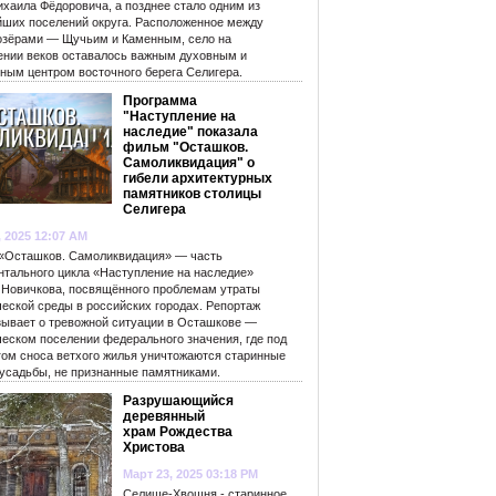
ихаила Фёдоровича, а позднее стало одним из
йших поселений округа. Расположенное между
озёрами — Щучьим и Каменным, село на
ении веков оставалось важным духовным и
рным центром восточного берега Селигера.
Программа
"Наступление на
наследие" показала
фильм "Осташков.
Самоликвидация" о
гибели архитектурных
памятников столицы
Селигера
, 2025 12:07 AM
«Осташков. Самоликвидация» — часть
нтального цикла «Наступление на наследие»
 Новичкова, посвящённого проблемам утраты
ческой среды в российских городах. Репортаж
зывает о тревожной ситуации в Осташкове —
ческом поселении федерального значения, где под
гом сноса ветхого жилья уничтожаются старинные
 усадьбы, не признанные памятниками.
Разрушающийся
деревянный
храм Рождества
Христова
Март 23, 2025 03:18 PM
Селище-Хвошня - старинное