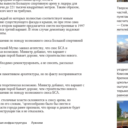
бы вывести Большую спортивную арену в лидеры для
ячи до 221 тысячи квадратных метров. Таким образом,
Тверско
сяч мест на трибунах.
частей
пункта
аждый из которых полностью соответствует новым
насчиты
ние существующего фасада и крыши, но при этом сама
о втором варианте предлагается снести построенные в 1997
— Сели
ся третий вариант. В этом случае демонтажу подлежат
жителе
енты.
ешения по поводу возможного сноса Большой спортивной
талий Мутко заявил агентству, что снос БСА и
ски возможно. Министр добавил, что вариант с
ация порой бывает дороже, чем строительство нового.
одимо реконструировать, а не сносить, рассказал
.
уездно
ся памятником архитектуры, но по факту воспринимается
Комсом
Крепко
цокольн
на теоретически возможно. Министр добавил, что вариант с
оштукат
ация порой бывает дороже, чем строительство нового.
тюрьме
ешения по поводу возможного сноса БСА.
равноа
 столичные власти склоняются к сносу арены, но
 по его словам, "целесообразно было бы снести и
сти города ранее признали, что проще и дешевле будет
нструкции так и не отказались.
кая инфраструктура
Лужники