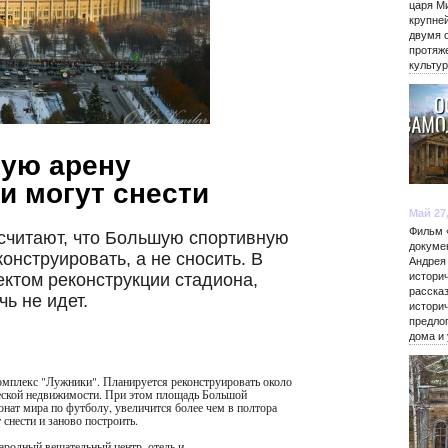
царя М
крупне
двумя 
протяж
культу
ую арену
и могут снести
Май 27
Фильм 
считают, что Большую спортивную
докуме
онструировать, а не сносить. В
Андрея
ктом реконструкции стадиона,
истори
расска
ь не идет.
истори
предло
дома и
комплекс "Лужники". Планируется реконструировать около
еской недвижимости. При этом площадь Большой
онат мира по футболу, увеличится более чем в полтора
снести и заново построить.
ародный вещательный центр, отель и