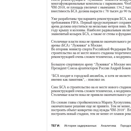
многофункциональные комплексы с парковками. Что
ЧМ-2018, ее площадь увеличат с нынешних 134,2 тыс
вместимость БСА должна вырасти с 78 тысяч до 90 ты
Уже разработаны три варианта реконструкции БСА, к
требованиям FIFA. Первый предусматривает сохране
арена должна опуститься на несколько метров вниз. В
году крышу и колонны. Наиболее радикальным являет
знаменитый козырек БСА, а также ее стены и фундам
Столичные власти пока не приняли окончательного р
арены (БСА) "Лужники" в Москве.
Во вторник министр спорта Российской Федерации Ви
строительство на ее месте нового стадиона теоретиче
реконструкцией очень сложен технически, а модерниз
Большую спортивную арену "Лужники" в Москве необх
Президент Союза архитекторов России Андрей Боков
"БСА входит в городской ансамбль, и хотя не являет
именно как памятник", - пояснил он.
Снос БСА и строительство на ее месте нового стадио
реконструкцией очень сложен технически, а модерниз
Столичные власти пока не приняли окончательного р
По словам главы стройкомплекса Марата Хуснуллина,
окончательное решение еще не принято. Тем не менее,
построить объект конкретно под нужды ЧМ-2018". Вла
построить новый стадион, тем не менее от планов реко
ТЕГИ:
Истории задержанных
Аналитика
Городс