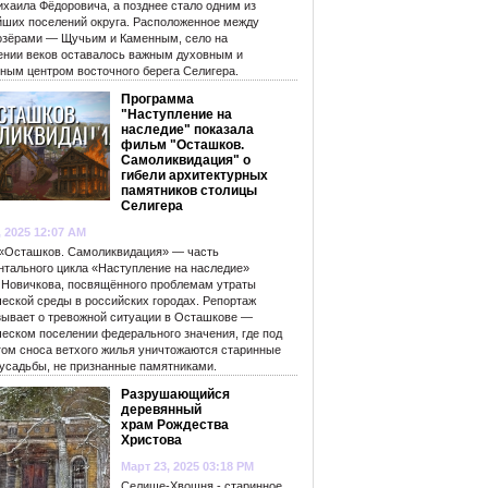
ихаила Фёдоровича, а позднее стало одним из
йших поселений округа. Расположенное между
озёрами — Щучьим и Каменным, село на
ении веков оставалось важным духовным и
рным центром восточного берега Селигера.
Программа
"Наступление на
наследие" показала
фильм "Осташков.
Самоликвидация" о
гибели архитектурных
памятников столицы
Селигера
, 2025 12:07 AM
«Осташков. Самоликвидация» — часть
нтального цикла «Наступление на наследие»
 Новичкова, посвящённого проблемам утраты
ческой среды в российских городах. Репортаж
зывает о тревожной ситуации в Осташкове —
ческом поселении федерального значения, где под
гом сноса ветхого жилья уничтожаются старинные
 усадьбы, не признанные памятниками.
Разрушающийся
деревянный
храм Рождества
Христова
Март 23, 2025 03:18 PM
Селище-Хвошня - старинное