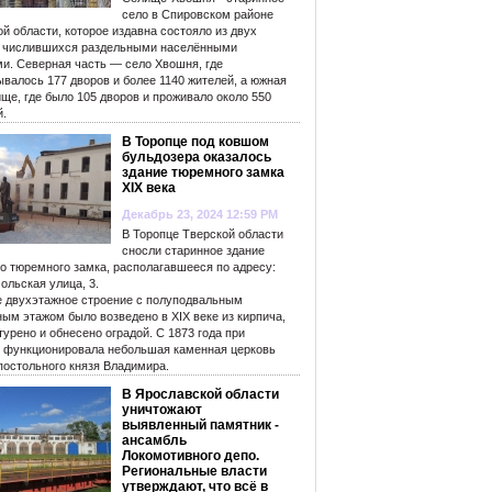
село в Спировском районе
й области, которое издавна состояло из двух
, числившихся раздельными населёнными
ми. Северная часть — село Хвошня, где
валось 177 дворов и более 1140 жителей, а южная
ще, где было 105 дворов и проживало около 550
й.
В Торопце под ковшом
бульдозера оказалось
здание тюремного замка
XIX века
Декабрь 23, 2024 12:59 PM
В Торопце Тверской области
сносли старинное здание
го тюремного замка, располагавшееся по адресу:
ольская улица, 3.
е двухэтажное строение с полуподвальным
ым этажом было возведено в XIX веке из кирпича,
урено и обнесено оградой. С 1873 года при
 функционировала небольшая каменная церковь
постольного князя Владимира.
В Ярославской области
уничтожают
выявленный памятник -
ансамбль
Локомотивного депо.
Региональные власти
утверждают, что всё в