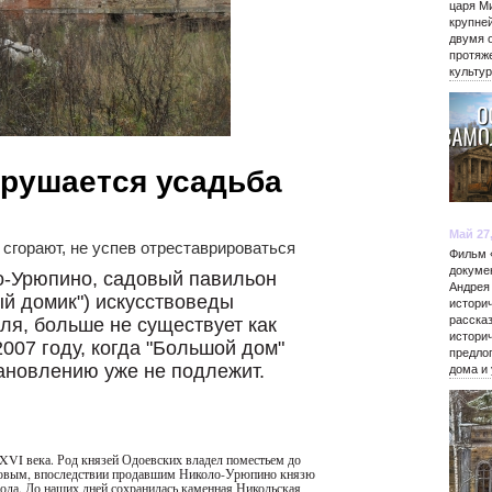
царя М
крупне
двумя 
протяж
культу
зрушается усадьба
Май 27
орают, не успев отреставрироваться
Фильм 
докуме
о-Урюпино, садовый павильон
Андрея
ый домик") искусствоведы
истори
расска
я, больше не существует как
истори
007 году, когда "Большой дом"
предло
ановлению уже не подлежит.
дома и
XVI века. Род князей Одоевских владел поместьем до
уковым, впоследствии продавшим Николо-Урюпино князю
года. До наших дней сохранилась каменная Никольская