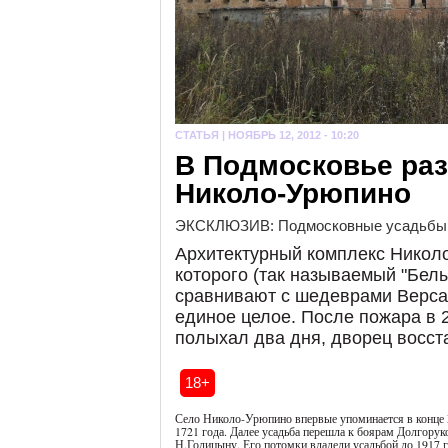
СТАТЬЯ |
НОЯБРЬ 12, 2012 - 10:20
В Подмосковье ра
Николо-Урюпино
ЭКСКЛЮЗИВ: Подмосковные усадьбы сг
Архитектурный комплекс Никол
которого (так называемый "Бел
сравнивают с шедеврами Версал
единое целое. После пожара в 2
полыхал два дня, дворец восст
18+
Село Николо-Урюпино впервые упоминается в конце 
1721 года. Далее усадьба перешла к боярам Долгор
Н.Голицыну. Его потомки владели усадьбой до 1917 