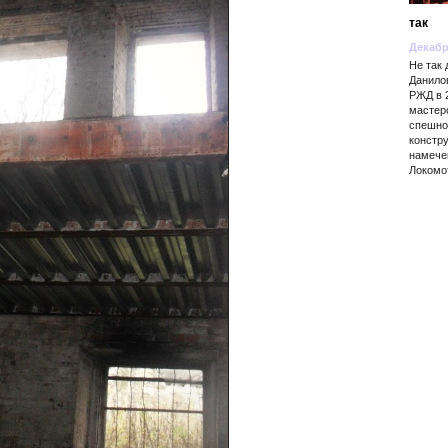
так
Декабр
Не так
Данило
РЖД в 
мастер
спешно 
констр
намече
Локомо