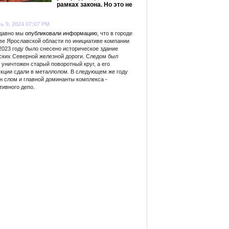
рамках закона. Но это не
ь 9, 2024 07:07 PM
 давно мы
опубликовали информацию
, что в городе
ве Ярославской области по инициативе компании
2023 году было снесено историческое здание
ских Северной железной дороги. Следом был
уничтожен старый поворотный круг, а его
укции сдали в металлолом. В следующем же году
н слом и главной доминанты комплекса -
тивного депо.