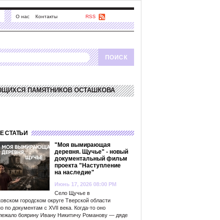
О нас
Контакты
RSS
ЮЩИХСЯ ПАМЯТНИКОВ ОСТАШКОВА
Е СТАТЬИ
"Моя вымирающая
деревня. Щучье" - новый
документальный фильм
проекта "Наступление
на наследие"
Июнь 17, 2026 08:00 PM
Село Щучье в
овском городском округе Тверской области
о по документам с XVII века. Когда-то оно
лежало боярину Ивану Никитичу Романову — дяде