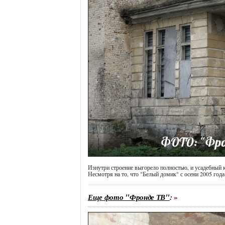
Изнутри строение выгорело полностью, и усадебный к
Несмотря на то, что "Белый домик" с осени 2005 года
Еще фото "Фронде ТВ"
: