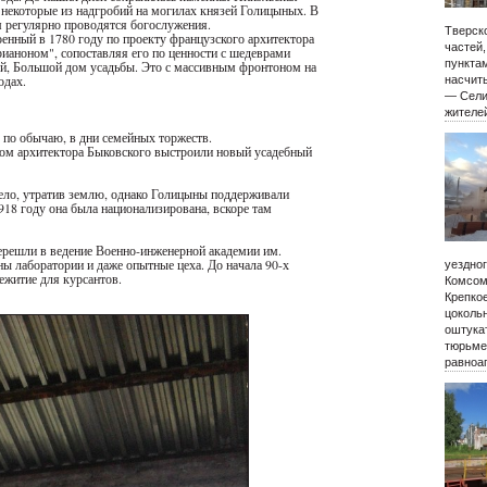
 некоторые из надгробий на могилах князей Голицыных. В
 регулярно проводятся богослужения.
Тверско
енный в 1780 году по проекту французского архитектора
частей
ианоном", сопоставляя его по ценности с шедеврами
пункта
й, Большой дом усадьбы. Это с массивным фронтоном на
одах.
насчиты
— Сели
жителе
, по обычаю, в дни семейных торжеств.
вом архитектора Быковского выстроили новый усадебный
село, утратив землю, однако Голицыны поддерживали
1918 году она была национализирована, вскоре там
перешли в ведение Военно-инженерной академии им.
 лаборатории и даже опытные цеха. До начала 90-х
уездно
ежитие для курсантов.
Комсом
Крепко
цокольн
оштукат
тюрьме
равноа