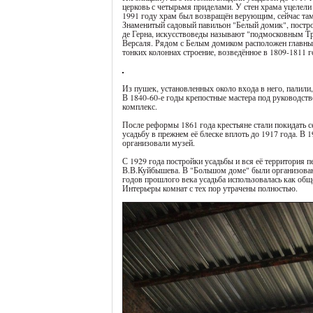
церковь с четырьмя приделами. У стен храма уцелели
1991 году храм был возвращён верующим, сейчас там
Знаменитый садовый павильон "Белый домик", постро
де Герна, искусствоведы называют "подмосковным Тр
Версаля. Рядом с Белым домиком расположен главны
тонких колоннах строение, возведённое в 1809-1811 г
Из пушек, установленных около входа в него, палили
В 1840-60-е годы крепостные мастера под руководст
комплекс.
После реформы 1861 года крестьяне стали покидать 
усадьбу в прежнем её блеске вплоть до 1917 года. В 
организовали музей.
С 1929 года постройки усадьбы и вся её территория 
В.В.Куйбышева. В "Большом доме" были организованы
годов прошлого века усадьба использовалась как общ
Интерьеры комнат с тех пор утрачены полностью.