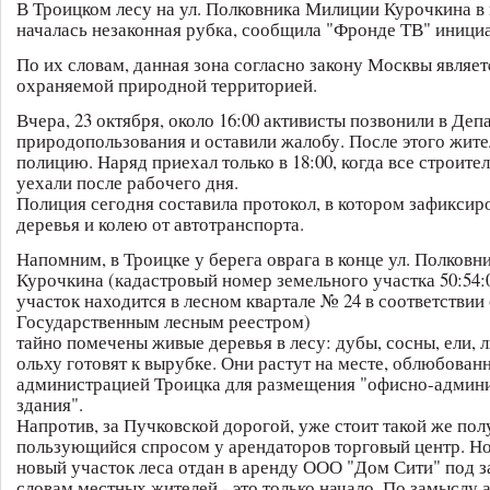
В Троицком лесу на ул. Полковника Милиции Курочкина в 
началась незаконная рубка, сообщила "Фронде ТВ" инициа
По их словам, данная зона согласно закону Москвы являет
охраняемой природной территорией.
Вчера, 23 октября, около 16:00 активисты позвонили в Деп
природопользования и оставили жалобу. После этого жите
полицию. Наряд приехал только в 18:00, когда все строит
уехали после рабочего дня.
Полиция сегодня составила протокол, в котором зафиксир
деревья и колею от автотранспорта.
Напомним, в Троицке у берега оврага в конце ул. Полковн
Курочкина (кадастровый номер земельного участка 50:54:0
участок находится в лесном квартале № 24 в соответствии 
Государственным лесным реестром)
тайно помечены живые деревья в лесу: дубы, сосны, ели, 
ольху готовят к вырубке. Они растут на месте, облюбован
администрацией Троицка для размещения "офисно-админ
здания".
Напротив, за Пучковской дорогой, уже стоит такой же пол
пользующийся спросом у арендаторов торговый центр. Но 
новый участок леса отдан в аренду ООО "Дом Сити" под з
словам местных жителей - это только начало. По замыслу