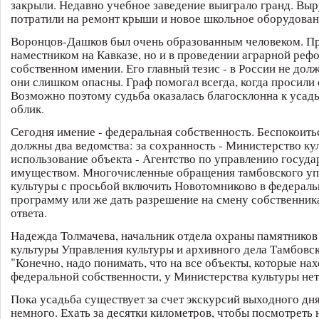
закрыли. Недавно учебное заведение выиграло гранд. Вы
потратили на ремонт крыши и новое школьное оборудован
Воронцов-Дашков был очень образованным человеком. Пр
наместником на Кавказе, но и в проведении аграрной реф
собственном имении. Его главный тезис - в России не дол
они слишком опасны. Граф помогал всегда, когда просили
Возможно поэтому судьба оказалась благосклонна к усадь
облик.
Сегодня имение - федеральная собственность. Беспокоитьс
должны два ведомства: за сохранность - Министерство кул
использование объекта - Агентство по управлению госуд
имуществом. Многочисленные обращения тамбовского уп
культуры с просьбой включить Новотомниково в федерал
программу или же дать разрешение на смену собственника
ответа.
Надежда Толмачева, начальник отдела охраны памятников
культуры Управления культуры и архивного дела Тамбовск
"Конечно, надо понимать, что на все объекты, которые нах
федеральной собственности, у Министерства культуры нет
Пока усадьба существует за счет экскурсий выходного дня
немного. Ехать за десятки километров, чтобы посмотреть