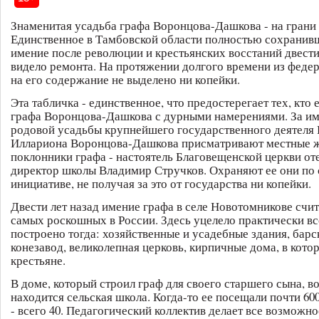
Знаменитая усадьба графа Воронцова-Дашкова - на грани
Единственное в Тамбовской области полностью сохранив
имение после революции и крестьянских восстаний двести
видело ремонта. На протяжении долгого времени из феде
на его содержание не выделено ни копейки.
Эта табличка - единственное, что предостерегает тех, кто 
графа Воронцова-Дашкова с дурными намерениями. За и
родовой усадьбы крупнейшего государственного деятеля 
Иллариона Воронцова-Дашкова присматривают местные ж
поклонники графа - настоятель Благовещенской церкви от
директор школы Владимир Стручков. Охраняют ее они по
инициативе, не получая за это от государства ни копейки.
Двести лет назад имение графа в селе Новотомникове счи
самых роскошных в России. Здесь уцелело практически вс
построено тогда: хозяйственные и усадебные здания, барс
конезавод, великолепная церковь, кирпичные дома, в кот
крестьяне.
В доме, который строил граф для своего старшего сына, во
находится сельская школа. Когда-то ее посещали почти 60
- всего 40. Педагогический коллектив делает все возможно