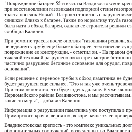
"Повреждение батареи 55-й высоты Владивостокской кре
при восстановлении газовиками подпорной стены газопро
трасса поселок Новый - Патрокл строилась с нарушениями
слишком близко к батарее. Также по нормативу труба газ
была идти в обход батареи, однако ее строители решили сэ
сообщил Калинин.
При ремонте трассы после оползня "газовщики решили, я
передвинуть трубу еще ближе к батарее, чем нанесли сущ
повреждение ее конструкции, - отметил он. - На правом ф
тяжелой техникой разрушено около трех метров бетонного
частично разрушено бетонное основание для орудия, пов
основания".
Если решение о переносе трубы в обход памятника не буде
будет разрушен еще сильнее. "Это и так уже очень трево
При этом непонятно, что будет здесь дальше. Я уже звони
Первомайского района Владивостока, и мы рассчитываем,
какие-то меры", - добавил Калинин.
Информация о разрушении памятника уже поступила в пр
Приморского края и, вероятно, вскоре начнется ее проверк
Владивостокская крепость - это комплекс уникальных до
оборонительных сооружений, возведенных во Владивосток