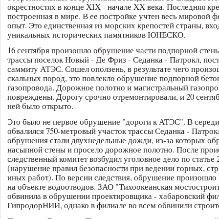
окрестностях в конце XIX - начале XX века. Последняя кре
построенная в мире. В ее постройке учтен весь мировой
опыт. Это единственная из морских крепостей страны, вхо
уникальных исторических памятников ЮНЕСКО.
16 сентября произошло обрушение части подпорной стены
трассы поселок Новый - Де Фриз - Седанка - Патрокл, пос
саммиту АТЭС. Сошел оползень, в результате чего произ
скальных пород, это повлекло обрушение подпорной бето
газопровода. Дорожное полотно и магистральный газопро
повреждены. Дорогу срочно отремонтировали, и 20 сентя
ней было открыто.
Это было не первое обрушение "дороги к АТЭС". В серед
обвалился 750-метровый участок трассы Седанка - Патрок
обрушения стали двухнедельные дожди, из-за которых об
насыпной стены и просело дорожное полотно. После про
следственный комитет возбудил уголовное дело по статье 
(нарушение правил безопасности при ведении горных, ст
иных работ). По версии следствия, обрушение произошло 
на объекте водоотводов. ЗАО "Тихоокеанская мостострои
обвинила в обрушении проектировщика - хабаровский фи
ГипродорНИИ, однако в филиале во всем обвинили строит