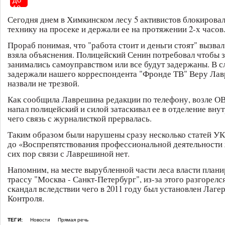
18
Сегодня днем в Химкинском лесу 5 активистов блокиров
технику на просеке и держали ее на протяжении 2-х часов
Прораб понимая, что "работа стоит и деньги стоят" вызва
взяла объяснения. Полицейский Сенин потребовал чтобы 
занимались самоуправством или все будут задержаны. В с
задержали нашего корреспондента "Фронде ТВ" Веру Ла
назвали не трезвой.
Как сообщила Лаврешина редакции по телефону, возле ОВ
напал полицейский и силой затаскивал ее в отделение внут
чего связь с журналисткой прервалась.
Таким образом были нарушены сразу несколько статей УК
до «Воспрепятствования профессиональной деятельности
сих пор связи с Лаврешиной нет.
Напомним, на месте вырубленной части леса власти план
трассу "Москва - Санкт-Петербург", из-за этого разгорел
скандал вследствии чего в 2011 году был установлен Лаге
Контроля.
ТЕГИ:
Новости
Прямая речь