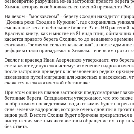
безвозвратно разрушена из-за застройки правого берега р
Химок, которая возобновилась со сменой президента РФ.
На левом - "московском" - берегу Сходни находится прир
"Долина реки Сходни в Куркино", где сохранились уникал
смешанные леса и небольшие болота: 37 из 600 растений п
Красную книгу, как и многие из 81 вида птиц, обитающих 
касается правого берега Сходни, то до недавнего времени
считались "землями сельхозназначения", а после админис
реформы стали принадлежать Химкам: теперь им грозит з
Эколог и краевед Иван Аверченков утверждает, что берег
составляют единую экосистему: изменение гидрологичес
после застройки приведет к исчезновению редких орхидей,
изменению путей миграции для животных и насекомых, чт
скажется на экологической обстановке.
При этом один из планов застройки предусматривает закл
бетонные берега. Специалисты утверждают, что это также
необратимым последствиям: вода от камня будет нагревать
сине-зеленые водоросли, которые очень ядовиты и грозят
видов рыб. В итоге Сходня будет обречена превратиться в
выступления местных активистов и обращение их в органы
без ответа.