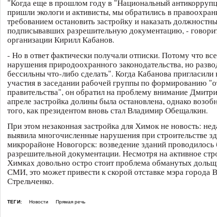
"Когда еще в прошлом году в "Национальный антикорруп
пришли экологи и активисты, мы обратились в правоохран
требованием остановить застройку и наказать должностны
подписывавших разрешительную документацию, - говорит
организации Кирилл Кабанов.
- Но в ответ фактически получали отписки. Потому что вс
нарушения природоохранного законодательства, но разво
бессильны что-либо сделать". Когда Кабанова пригласили 
участия в заседании рабочей группы по формированию "
правительства", он обратил на проблему внимание Дмитр
апреле застройка долины была остановлена, однако возоб
того, как президентом вновь стал Владимир Обещалкин.
При этом незаконная застройка для Химок не новость: не
выявила многочисленные нарушения при строительстве зд
микрорайоне Новогорск: возведение зданий проводилось 
разрешительной документации. Несмотря на активное стро
Химках довольно остро стоит проблема обманутых дольщ
СМИ, это может привести к скорой отставке мэра города 
Стрельченко.
ТЕГИ:
Новости
Прямая речь