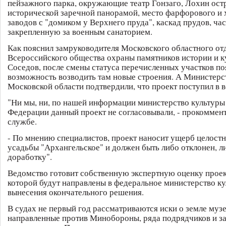
пейзажного парка, окружающие театр Гонзаго, Лохин ост
исторической заречной панорамой, место фарфорового и 
заводов с "домиком у Верхнего пруда", каскад прудов, час
закрепленную за военным санаторием.
Как пояснил замруководителя Московского областного от
Всероссийского общества охраны памятников истории и к
Соседов, после смены статуса перечисленных участков по
возможность возводить там новые строения. А Министерс
Московской области подтвердили, что проект поступил в 
"Ни мы, ни, по нашей информации министерство культуры
Федерации данный проект не согласовывали, - прокоммент
службе.
- По мнению специалистов, проект наносит ущерб целост
усадьбы "Архангельское" и должен быть либо отклонен, л
доработку".
Ведомство готовит собственную экспертную оценку проек
которой будут направлены в федеральное министерство ку
вынесения окончательного решения.
В судах не первый год рассматриваются иски о земле муз
направленные против Минобороны, ряда подрядчиков и з