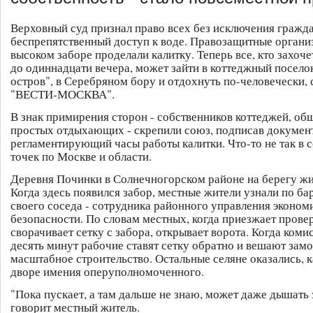
Верховный суд признал право всех без исключения гражда
беспрепятственный доступ к воде. Правозащитные органи
высоком заборе проделали калитку. Теперь все, кто захочет
до одиннадцати вечера, может зайти в коттеджный посел
остров", в Серебряном бору и отдохнуть по-человечески,
"ВЕСТИ-МОСКВА".
В знак примирения сторон - собственников коттеджей, об
простых отдыхающих - скрепили союз, подписав документ
регламентирующий часы работы калитки. Что-то не так в 
точек по Москве и области.
Деревня Починки в Солнечногорском районе на берегу жи
Когда здесь появился забор, местные жители узнали по б
своего соседа - сотрудника районного управления эконом
безопасности. По словам местных, когда приезжает провер
сворачивает сетку с забора, открывает ворота. Когда комис
десять минут рабочие ставят сетку обратно и вешают замо
масштабное строительство. Остальные селяне оказались, к
дворе имения оперуполномоченного.
"Пока пускает, а там дальше не знаю, может даже дышать з
говорит местный житель.