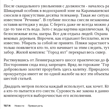
После скандального увольнения с должности - началось р
Шикарный особняк в водоохраной зоне на Карамышевско
сносили в присутствии десятка телекамер. Такая же ситуа
известном "Речнике". В глубине поселка снесли незаконны
оставив коттеджи у воды. С берега даже не всегда можно д
где-то там есть вода. Зато с воды картина идиллическая. 
белоснежные яхты, шатры. Все для отдыха людей. Охрана 
вековых деревьев. Впрочем, как отдыхают бесплатно, все
известно. Убирать за собой не принято. Пляжи зарастают 
только появляется кто-то, кто начинает за этим следить, ту
забор. Жилой комплекс "Город яхт" перекрыл весь сквер.
Растянувшись от Ленинградского шоссе практически до ф
Посторонним сюда вход запрещен. Вряд ли горожане "Гор
добровольно захотят прорубить здесь калитку. Природоо
прокуратура имеет не по одной жалобе на все эти объекты
шестой статьей.
Двадцать метров полосы каждый использует, как хочет. Кто
а кто-то пытается его снести. Суровость же закона в данн
компенсируется выборочностью его исполнения.
ТЕГИ:
Новости
Прямая речь