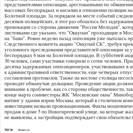
представителями оппозиции, арестованными по обвинению
массовых беспорядках и насилии в отношении полиции на 
Болотной площади. За порядком на месте событий следили
десятков полицейских, в этот раз обошлось без задержания
провокации со стороны движения "Россия Молодая", кото
листовками где указано, что "Оккупаи" проходящие в Мос
на "баян". Ровно неделю назад оппозиция уже пыталась пр
Следственного комитета акцию "Оккупай СК", требуя пре
уголовного преследования представителей оппозиции за у
беспорядках 6 мая на Болотной площади. В субботней акц
30 человек, сами участники говорили о сотне человек. При
десятка задержанных оппозиционеров, участвовавших в а
к административной ответственности, еще четверых отпус
составления протоколов. Также на востоке столицы несо
проводят обманутые дольщики. Проведение акции должно
внимание к проблеме, как со стороны общественности, так 
конце марта соинвесторы ЖК "Московские окна" Минобо
митинг у здания мэрии Москвы, который в столичном коми
инвестициям назвали провокационным. Факты мошенниче
продаж в доме 5 по Новогиреевской улице, на которые жа
не выявлены, а застройщик подтверждает свои обязательст
ТЕГИ:
Новости