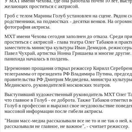
У МХТ имени Чехова, где она работала почти 10 лет, выст
желающих проститься с актрисой.
Гроб с телом Марины Голуб установлен на сцене. Рядом си
родственники, на подмостках - десятки венков. На огромн
фотография актрисы.
МХТ имени Чехова сегодня заполнен до отказа. Среди п
проститься с актрисой - глава театра Олег Табаков и практ
заместитель министра культуры Иван Демидов, режиссеры
Павел Чухрай, артистка Нонна Гришаева и многие другие
панихида началась в полдень.
Церемонию прощания открыл режиссер Кирилл Серебренн
телеграммы от президента РФ Владимира Путина, председ
правительства РФ Дмитрия Медведева, министра культур
Мединского, руководителей московских театров.
Выступивший художественный руководитель МХТ Олег Та
что главное в Голуб - ее доброта. Также Табаков отметил 
Голуб в профессии и выразил свое неудовольствие поведе
массовой информации после гибели актрисы.
"Наши масс-медиа рассказывали все не то и не так о ней, 
рассказывали не главное, не важное", - считает режиссер.