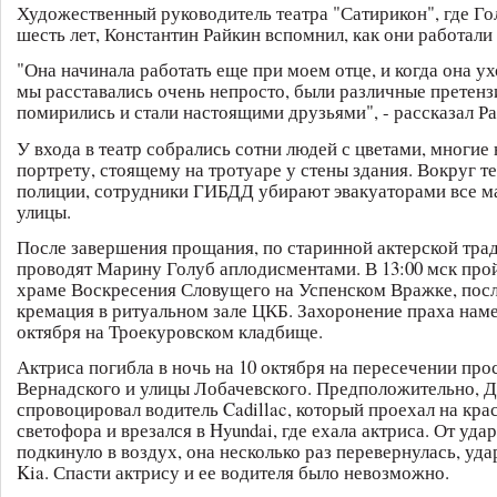
Художественный руководитель театра "Сатирикон", где Го
шесть лет, Константин Райкин вспомнил, как они работали 
"Она начинала работать еще при моем отце, и когда она ух
мы расставались очень непросто, были различные претенз
помирились и стали настоящими друзьями", - рассказал Ра
У входа в театр собрались сотни людей с цветами, многие 
портрету, стоящему на тротуаре у стены здания. Вокруг т
полиции, сотрудники ГИБДД убирают эвакуаторами все м
улицы.
После завершения прощания, по старинной актерской трад
проводят Марину Голуб аплодисментами. В 13:00 мск прой
храме Воскресения Словущего на Успенском Вражке, посл
кремация в ритуальном зале ЦКБ. Захоронение праха наме
октября на Троекуровском кладбище.
Актриса погибла в ночь на 10 октября на пересечении про
Вернадского и улицы Лобачевского. Предположительно, 
спровоцировал водитель Cadillac, который проехал на кра
светофора и врезался в Hyundai, где ехала актриса. От уд
подкинуло в воздух, она несколько раз перевернулась, уда
Kia. Спасти актрису и ее водителя было невозможно.