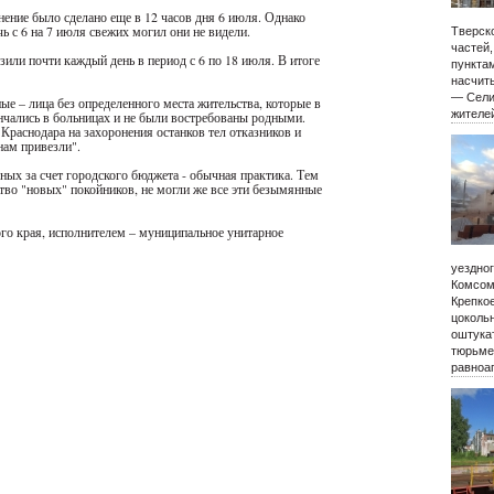
ение было сделано еще в 12 часов дня 6 июля. Однако
ь с 6 на 7 июля свежих могил они не видели.
Тверско
частей
или почти каждый день в период с 6 по 18 июля. В итоге
пункта
насчиты
— Сели
е – лица без определенного места жительства, которые в
жителе
нчались в больницах и не были востребованы родными.
раснодара на захоронения останков тел отказников и
нам привезли".
ых за счет городского бюджета - обычная практика. Тем
тво "новых" покойников, не могли же все эти безымянные
го края, исполнителем – муниципальное унитарное
уездно
Комсом
Крепко
цокольн
оштукат
тюрьме
равноа