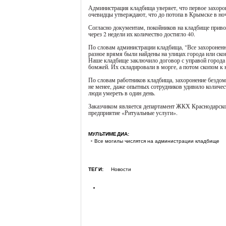
Администрация кладбища уверяет, что первое захорон
очевидцы утверждают, что до потопа в Крымске в ноч
Согласно документам, покойников на кладбище привоз
через 2 недели их количество достигло 40.
По словам администрации кладбища, "Все захороненны
разное врямя были найдены на улицах города или ско
Наше кладбище заключило договор с управой города К
бомжей. Их складировали в морге, а потом скопом к 
По словам работников кладбища, захоронение бездомн
не менее, даже опытных сотрудников удивило количес
люди умереть в один день.
Заказчиком является департамент ЖКХ Краснодарско
предприятие «Ритуальные услуги».
МУЛЬТИМЕДИА:
Все могилы числятся на администрации кладбище
ТЕГИ:
Новости