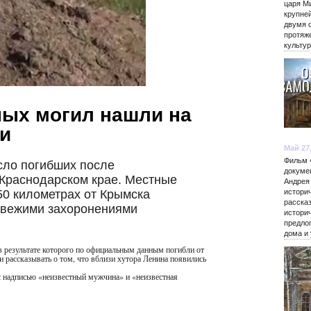
царя М
крупне
двумя 
протяж
культу
ных могил нашли на
и
Май 27
Фильм 
сло погибших после
докуме
 Краснодарском крае. Местные
Андрея
50 километрах от Крымска
истори
расска
 свежими захоронениями
истори
предло
дома и
в результате которого по официальным данным погибли от
и рассказывать о том, что вблизи хутора Ленина появились
 надписью «неизвестный мужчина» и «неизвестная