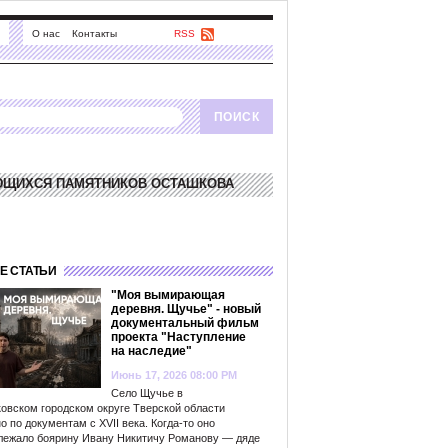
О нас
Контакты
RSS
ЮЩИХСЯ ПАМЯТНИКОВ ОСТАШКОВА
Е СТАТЬИ
"Моя вымирающая
деревня. Щучье" - новый
документальный фильм
проекта "Наступление
на наследие"
Июнь 17, 2026 08:00 PM
Село Щучье в
овском городском округе Тверской области
о по документам с XVII века. Когда-то оно
лежало боярину Ивану Никитичу Романову — дяде