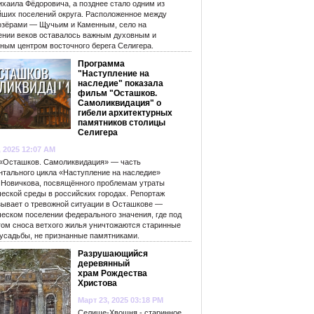
ихаила Фёдоровича, а позднее стало одним из
йших поселений округа. Расположенное между
озёрами — Щучьим и Каменным, село на
ении веков оставалось важным духовным и
рным центром восточного берега Селигера.
Программа
"Наступление на
наследие" показала
фильм "Осташков.
Самоликвидация" о
гибели архитектурных
памятников столицы
Селигера
, 2025 12:07 AM
«Осташков. Самоликвидация» — часть
нтального цикла «Наступление на наследие»
 Новичкова, посвящённого проблемам утраты
ческой среды в российских городах. Репортаж
зывает о тревожной ситуации в Осташкове —
ческом поселении федерального значения, где под
гом сноса ветхого жилья уничтожаются старинные
 усадьбы, не признанные памятниками.
Разрушающийся
деревянный
храм Рождества
Христова
Март 23, 2025 03:18 PM
Селище-Хвошня - старинное