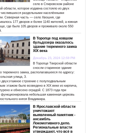
село в Спировском районе
й области, которое издавна состояло из двух
, числившихся раздельными населёнными
ми. Северная часть — село Хвошня, где
валось 177 дворов и более 1140 жителей, а южная
ще, где было 105 дворов и проживало около 550
й.
В Торопце под ковшом
бульдозера оказалось
здание тюремного замка
XIX века
Декабрь 23, 2024 12:59 PM
В Торопце Тверской области
сносли старинное здание
го тюремного замка, располагавшееся по адресу:
ольская улица, 3.
е двухэтажное строение с полуподвальным
ым этажом было возведено в XIX веке из кирпича,
урено и обнесено оградой. С 1873 года при
 функционировала небольшая каменная церковь
постольного князя Владимира.
В Ярославской области
уничтожают
выявленный памятник -
ансамбль
Локомотивного депо.
Региональные власти
утверждают, что всё в