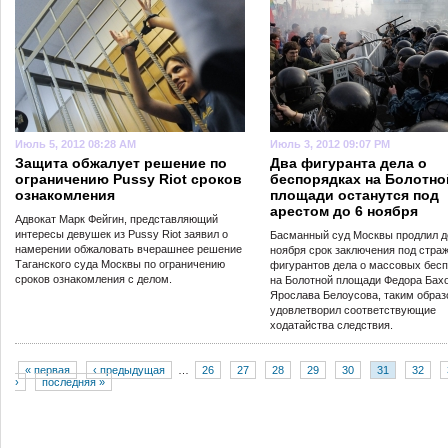
Июль 5, 2012 08:28 AM
Июль 3, 2012 09:07 PM
Защита обжалует решение по
Два фигуранта дела о
ограничению Pussy Riot сроков
беспорядках на Болотно
ознакомления
площади останутся под
арестом до 6 ноября
Адвокат Марк Фейгин, представляющий
интересы девушек из Pussy Riot заявил о
Басманный суд Москвы продлил д
намерении обжаловать вчерашнее решение
ноября срок заключения под страж
Таганского суда Москвы по ограничению
фигурантов дела о массовых бес
сроков ознакомления с делом.
на Болотной площади Федора Бах
Ярослава Белоусова, таким образ
удовлетворил соответствующие
ходатайства следствия.
« первая
‹ предыдущая
…
26
27
28
29
30
31
32
›
последняя »