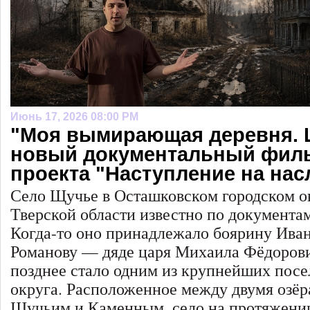
Июнь 17, 2026 08:00 PM
"Моя вымирающая деревня. 
новый документальный фил
проекта "Наступление на нас
Село Щучье в Осташковском городском о
Тверской области известно по документам
Когда-то оно принадлежало боярину Ива
Романову — дяде царя Михаила Фёдорови
позднее стало одним из крупнейших пос
округа. Расположенное между двумя озё
Щучьим и Каменным, село на протяжении