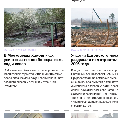
"Архнадзор".
Июль 5, 2012 05:28 PM
Июль 5, 2012 11:17 AM
В Московских Хамовниках
Участки Цаговского лес
уничтожается особо охраняемы
раздавали под строител
сад и сквер
2006 года
В Московских Хамовниках разворачивается
Вокруг строительства трассы чер
масштабное строительство и уничтожение
Цаговский лес назревает новый ск
особо охраняемого сада Травникова и части
Природоохранная комиссия выясн
зеленого сквера у станции метро "Парк
еще до начала вырубки админист
культуры".
Жуковского сдавала участки вдол
дороги под строительство кафе и
складских помещений. Защитники
требуют возбудить уголовные дел
чиновников, давших разрешение 
строительство.