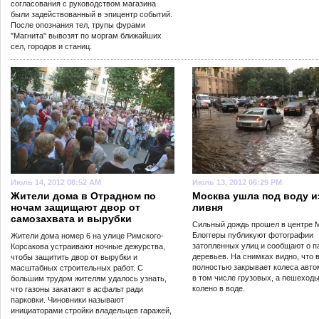
согласования с руководством магазина
были задействованный в эпицентр событий.
После опознания тел, трупы фурами
"Магнита" вывозят по моргам ближайших
сел, городов и станиц.
Июль 14, 2012 08:52 AM
Июль 13, 2012 06:29 PM
Жители дома в Отрадном по
Москва ушла под воду и
ночам защищают двор от
ливня
самозахвата и вырубки
Сильный дождь прошел в центре 
Блоггеры публикуют фотографии
Жители дома номер 6 на улице Римского-
затопленных улиц и сообщают о п
Корсакова устраивают ночные дежурства,
деревьев. На снимках видно, что 
чтобы защитить двор от вырубки и
полностью закрывает колеса авто
масштабных строительных работ. С
в том числе грузовых, а пешеходы
большим трудом жителям удалось узнать,
колено в воде.
что газоны закатают в асфальт ради
парковки. Чиновники называют
инициаторами стройки владельцев гаражей,