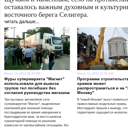
оставалось важным духовным и культур
восточного берега Селигера.
читать дальше...
Июль 14, 2012 05:26 PM
Июль 14, 2012 11:56 AM
Фуры супермаркета "Магнит"
Программа строительст
использовали для вывоза
храмов может
трупов тел погибших без
распространиться и на 
согласия руководства магазина
Москву"
Три грузовых автомобиля сети
В "новой Москве" могут появиться
супермаркетов "Магнит", выделенные
православные модульные храмы.
компанией для оказания помощи
Мосгордуме пришли к выводу, что
пострадавшим во время наводнения в
территориях ощущается нехватка 
Краснодарском крае, за место развоза
гуманитарной помощи по решению
комиссии по чрезвычайным ситуациям, без