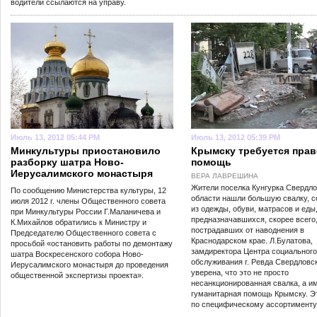
водители ссылаются на управу.
Июль 13, 2012 05:44 PM
Июль 13, 2012 05:39 PM
Минкультуры приостановило
Крымску требуется пра
разборку шатра Ново-
помощь
Иерусалимского монастыря
ВЕРА ЛАВРЕШИНА
Жители поселка Кунгурка Свердл
По сообщению Министерства культуры, 12
области нашли большую свалку, 
июля 2012 г. члены Общественного совета
из одежды, обуви, матрасов и еды
при Минкультуры России Г.Маланичева и
предназначавшихся, скорее всего,
К.Михайлов обратились к Министру и
пострадавших от наводнения в
Председателю Общественного совета с
Краснодарском крае. Л.Булатова,
просьбой «остановить работы по демонтажу
замдиректора Центра социального
шатра Воскресенского собора Ново-
обслуживания г. Ревда Свердловск
Иерусалимского монастыря до проведения
уверена, что это не просто
общественной экспертизы проекта».
несанкционированная свалка, а и
гуманитарная помощь Крымску. Э
по специфическому ассортименту