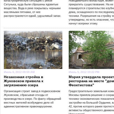
катастрофическую ситуацию с рекой
Новодевичьего монастыря, может
Сетунька, куда были сброшены ядовитые
прекратить существование. На ее
вещества. Вода в реке покрылась черными
планируется строительство клубн
масляными пятнами, от нее
дома, оснащенного по последнему
распространяется едкий, удушливый запах.
техники. Разрешения на стройку 
утверждены, но есть опасение, чт
начнут вопреки этому.
Июль 6, 2012 09:59 AM
Июль 5, 2012 10:22 PM
Незаконная стройка в
Мэрия утвердила проект
Жуковском привела к
ресторана на месте "до
загрязнению озера
Феоктистова"
Организация строит завод в подмосковном
Градостроительно-земельная ком
Жуковском, сбрасывая отходы от
Москвы приняла решение о сохра
производства в озеро. По факту обращений
технико-экономических показател
местных жителей возбуждено дело об
застройки на Большой Ордынке, в
административном правонарушении.
42, против которого ранее протес
активисты общественного движен