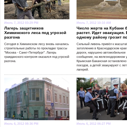
Июль 7, 2012 03:29 PM
Июль 7, 2012 10:10 AM
Лагерь защитников
Число жертв на Кубани 
Химкинского леса под угрозой
растет. Идет эвакуация.
разгона
одному району грозит п
Сегодня в Химкинском лесу вновь начались
Сильный ливень привёл к масшта
строительные работы по прокладке трассы
затоплению в Краснодарском кра
"Москва - Санкт-Петербург". Лагерь
дороги, нарушено автомобильное
гражданского контроля оказался под угрозой
сообщение, на железнодорожном 
разгона.
Крымская-Баканская остановлено
поездов, а детей эвакуируют с ле
лагерей.
Июль 6, 2012 08:36 PM
Июль 6, 2012 06:27 PM