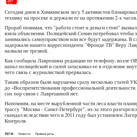
18
Сегодня днем в Химкинском лесу 5 активистов блокиров
технику на просеке и держали ее на протяжении 2-х часов
Прораб понимая, что "работа стоит и деньги стоят" вызва
взяла объяснения. Полицейский Сенин потребовал чтобы 
занимались самоуправством или все будут задержаны. В с
задержали нашего корреспондента "Фронде ТВ" Веру Ла
назвали не трезвой.
Как сообщила Лаврешина редакции по телефону, возле ОВ
напал полицейский и силой затаскивал ее в отделение внут
чего связь с журналисткой прервалась.
Таким образом были нарушены сразу несколько статей УК
до «Воспрепятствования профессиональной деятельности
сих пор связи с Лаврешиной нет.
Напомним, на месте вырубленной части леса власти план
трассу "Москва - Санкт-Петербург", из-за этого разгорел
скандал вследствии чего в 2011 году был установлен Лаге
Контроля.
ТЕГИ:
Новости
Прямая речь