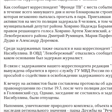
Как сообщает корреспондент "Фронде ТВ" с места событи
в течение всего минувшего дня и ночи блокировали строи
которая незаконно пыталась проехать в парк. Приехавшая
активистов на место полиция задержала 8 человек, в том ч
муниципальный депутат района Ховрино Надежда Барынин
правом решающего голоса Ховрино Артем Хмелевский, а 
Левобережного района Дмитрий Румянцев, Мария Парфен
Дудко и Александр Доренков.
Среди задержанных также оказался и наш корреспондент 
Насибуллина. В ОВД "Левобережный" отказались сообщать
каком основании был задержан журналист.
В связи с задержанием нашего корреспондента редакция 
вынуждена обратится в пресс-службу ГУ МВД России по 
просьбой о содействии в освобождении задержанного жур
К вечеру на активистов были составлены протоколы об а
правонарушении по статье 19.3, после чего полиция дост
в Головинский суд. Однако, заседание не состаялось и за
Насибуллина, были отпущены.
Напомним, уничтожение природного комплекса, объекта 
наследия регионального значения - парка Дружбы на "Реч