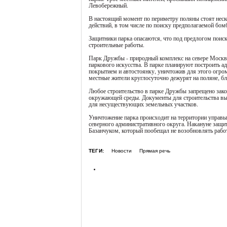
Левобережный.
В настоящий момент по периметру поляны стоят неск
действий, в том числе по поиску предполагаемой бом
Защитники парка опасаются, что под предлогом поиск
строительные работы.
Парк Дружбы - природный комплекс на севере Москвы
паркового искусства. В парке планируют построить а
покрытием и автостоянку, уничтожив для этого огром
местные жители круглосуточно дежурят на поляне, бл
Любое строительство в парке Дружбы запрещено зако
окружающей среды. Документы для строительства вы
для несуществующих земельных участков.
Уничтожение парка происходит на территории управы
северного административного округа. Накануне защи
Базанчуком, который пообещал не возобновлять рабо
ТЕГИ:
Новости
Прямая речь