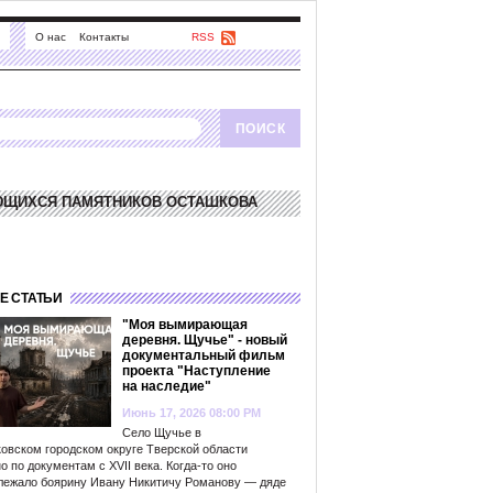
О нас
Контакты
RSS
ЮЩИХСЯ ПАМЯТНИКОВ ОСТАШКОВА
Е СТАТЬИ
"Моя вымирающая
деревня. Щучье" - новый
документальный фильм
проекта "Наступление
на наследие"
Июнь 17, 2026 08:00 PM
Село Щучье в
овском городском округе Тверской области
о по документам с XVII века. Когда-то оно
лежало боярину Ивану Никитичу Романову — дяде