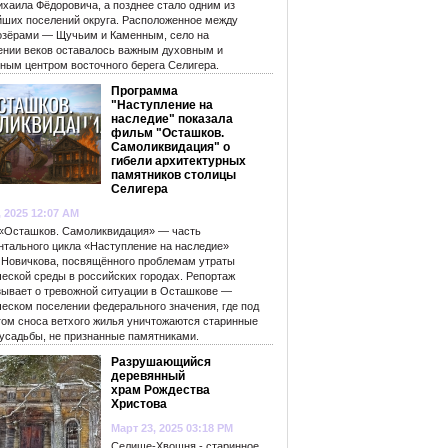
ихаила Фёдоровича, а позднее стало одним из
йших поселений округа. Расположенное между
озёрами — Щучьим и Каменным, село на
ении веков оставалось важным духовным и
рным центром восточного берега Селигера.
Программа
"Наступление на
наследие" показала
фильм "Осташков.
Самоликвидация" о
гибели архитектурных
памятников столицы
Селигера
, 2025 12:07 AM
«Осташков. Самоликвидация» — часть
нтального цикла «Наступление на наследие»
 Новичкова, посвящённого проблемам утраты
ческой среды в российских городах. Репортаж
зывает о тревожной ситуации в Осташкове —
ческом поселении федерального значения, где под
гом сноса ветхого жилья уничтожаются старинные
 усадьбы, не признанные памятниками.
Разрушающийся
деревянный
храм Рождества
Христова
Март 23, 2025 03:18 PM
Селище-Хвошня - старинное