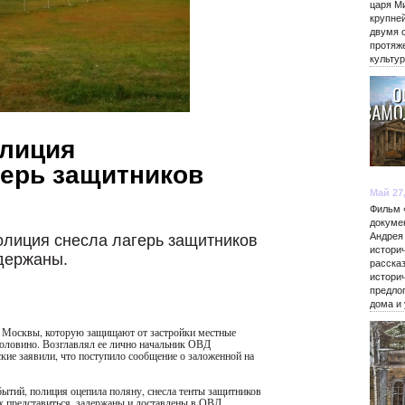
царя М
крупне
двумя 
протяж
культу
олиция
герь защитников
Май 27
Фильм 
докуме
Андрея
олиция снесла лагерь защитников
истори
держаны.
расска
истори
предло
дома и
ре Москвы, которую защищают от застройки местные
оловино. Возглавлял ее лично начальник ОВД
ие заявили, что поступило сообщение о заложенной на
ытий, полиция оцепила поляну, снесла тенты защитников
х представиться, задержаны и доставлены в ОВД