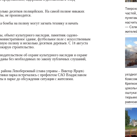
Тверско
олько десятков полицейских. На самой поляне никаких
частей
бы, не производится.
пункта
а бомбы на поляну могут загнать технику и начать
насчиты
— Сели
жителе
, объект культурного наследия, памятник садово-
дминистративное здание, футбольное поле с искусственным
ную поляну и несколько десятков деревьев. С 18 августа
окируя строительство.
нодательством об охране культурного наследия и охране
даны без необходимых по закону публичных слушаний,
 района Левобережный (глава управы – Виктор Ярцев)
тники парка встречались с префектом САО Владиславом
уездно
ты в парке до обсуждения ситуации с жителями.
Комсом
Крепко
цокольн
оштукат
тюрьме
равноа