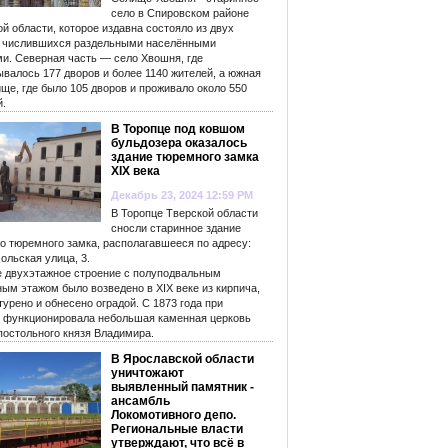
село в Спировском районе
й области, которое издавна состояло из двух
, числившихся раздельными населёнными
ми. Северная часть — село Хвошня, где
валось 177 дворов и более 1140 жителей, а южная
ще, где было 105 дворов и проживало около 550
й.
В Торопце под ковшом
бульдозера оказалось
здание тюремного замка
XIX века
Декабрь 23, 2024 12:59 PM
В Торопце Тверской области
сносли старинное здание
го тюремного замка, располагавшееся по адресу:
ольская улица, 3.
е двухэтажное строение с полуподвальным
ым этажом было возведено в XIX веке из кирпича,
урено и обнесено оградой. С 1873 года при
 функционировала небольшая каменная церковь
постольного князя Владимира.
В Ярославской области
уничтожают
выявленный памятник -
ансамбль
Локомотивного депо.
Региональные власти
утверждают, что всё в