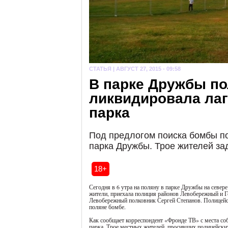
СТАТЬЯ |
АВГУСТ 27, 2015 - 09:58
В парке Дружбы п
ликвидировала ла
парка
Под предлогом поиска бомбы п
парка Дружбы. Трое жителей за
18+
Сегодня в 6 утра на поляну в парке Дружбы на севе
жители, приехала полиция районов Левобережный и Г
Левобережный полковник Сергей Степанов. Полицейск
поляне бомбе.
Как сообщает корреспондент «Фронде ТВ» с места соб
парка. Трое местных жителей, просивших полицейски