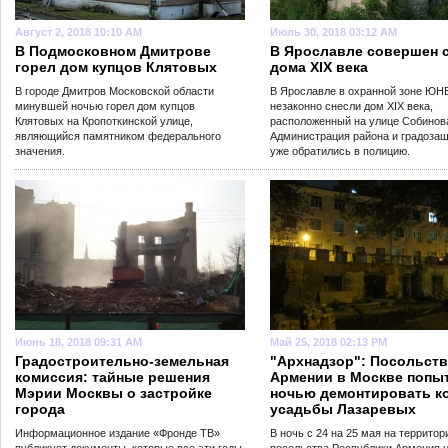
Август 2, 2018 10:10 AM
Июль 30, 2018 03:12 AM
В Подмосковном Дмитрове
В Ярославле совершен 
горел дом купцов Клятовых
дома XIX века
В городе Дмитров Московской области
В Ярославле в охранной зоне Ю
минувшей ночью горел дом купцов
незаконно снесли дом XIX века,
Клятовых на Кропоткинской улице,
расположенный на улице Собинова
являющийся памятником федерального
Администрация района и градоза
значения.
уже обратились в полицию.
Июнь 18, 2018 09:31 AM
Май 25, 2018 02:13 PM
Градостроительно-земельная
"Архнадзор": Посольст
комиссия: тайные решения
Армении в Москве попы
Мэрии Москвы о застройке
ночью демонтировать к
города
усадьбы Лазаревых
Информационное издание «Фронде ТВ»
В ночь с 24 на 25 мая на территор