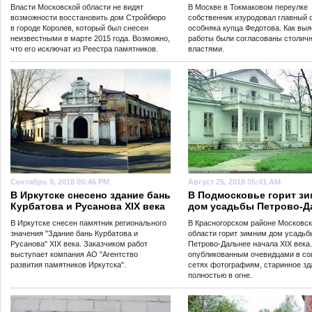
Власти Московской области не видят
В Москве в Токмаковом переулке
возможности восстановить дом Стройбюро
собственник изуродовал главный
в городе Королев, который был снесен
особняка купца Федотова. Как выя
неизвестными в марте 2015 года. Возможно,
работы были согласованы столич
что его исключат из Реестра памятников.
властями.
Сентябрь 9, 2018 05:46 PM
Август 25, 2018 05:41 AM
В Иркутске снесено здание бань
В Подмосковье горит з
Курбатова и Русанова XIX века
дом усадьбы Петрово-Д
В Иркутске снесен памятник регионального
В Красногорском районе Московс
значения "Здание бань Курбатова и
области горит зимним дом усадьб
Русанова" XIX века. Заказчиком работ
Петрово-Дальнее начала XIX века.
выступает компания АО "Агентство
опубликованным очевидцами в с
развития памятников Иркутска".
сетях фотографиям, старинное зд
полностью в огне.