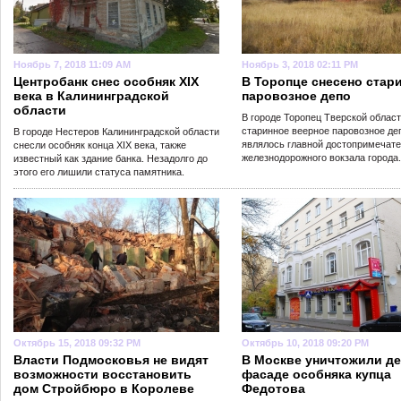
Ноябрь 7, 2018 11:09 AM
Ноябрь 3, 2018 02:11 PM
Центробанк снес особняк XIX
В Торопце снесено стар
века в Калининградской
паровозное депо
области
В городе Торопец Тверской облас
старинное веерное паровозное де
В городе Нестеров Калининградской области
являлось главной достопримечат
снесли особняк конца XIX века, также
железнодорожного вокзала города.
известный как здание банка. Незадолго до
этого его лишили статуса памятника.
Октябрь 15, 2018 09:32 PM
Октябрь 10, 2018 09:20 PM
Власти Подмосковья не видят
В Москве уничтожили де
возможности восстановить
фасаде особняка купца
дом Стройбюро в Королеве
Федотова