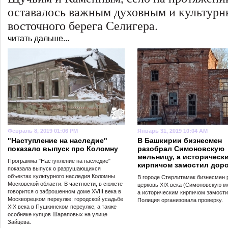
оставалось важным духовным и культур
восточного берега Селигера.
читать дальше...
Февраль 8, 2019 01:06 PM
Январь 31, 2019 10:04 AM
"Наступление на наследие"
В Башкирии бизнесмен
показало выпуск про Коломну
разобрал Симоновскую
мельницу, а историческ
Программа "Наступление на наследие"
кирпичом замостил доро
показала выпуск о разрушающихся
объектах культурного наследия Коломны
В городе Стерлитамак бизнесмен 
Московской области. В частности, в сюжете
церковь XIX века (Симоновскую м
говорится о заброшенном доме XVIII века в
а историческим кирпичом замости
Москворецком переулке; городской усадьбе
Полиция организовала проверку.
XIX века в Пушкинском переулке, а также
особняке купцов Шараповых на улице
Зайцева.