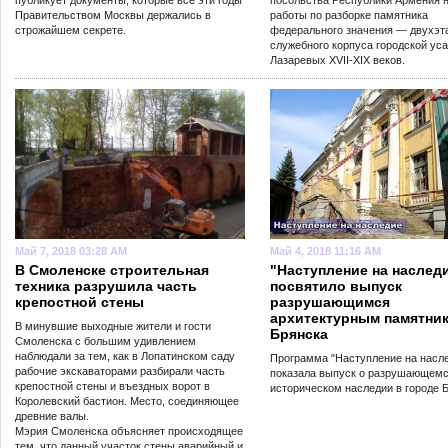
публикует документы, которые все эти годы
посольства Республики Армения 
Правительством Москвы держались в
работы по разборке памятника
строжайшем секрете.
федерального значения — двухэт
служебного корпуса городской ус
Лазаревых XVII-XIX веков.
Май 7, 2018 03:28 AM
Май 4, 2018 11:16 AM
В Смоленске строительная
"Наступление на наслед
техника разрушила часть
посвятило выпуск
крепостной стены
разрушающимся
архитектурным памятни
В минувшие выходные жители и гости
Брянска
Смоленска с большим удивлением
наблюдали за тем, как в Лопатинском саду
Программа "Наступление на насл
рабочие экскаваторами разбирали часть
показала выпуск о разрушающем
крепостной стены и въездных ворот в
историческом наследии в городе Б
Королевский бастион. Место, соединяющее
древние валы.
Мэрия Смоленска объясняет происходящее
тем, что данный участок стены аварийный и