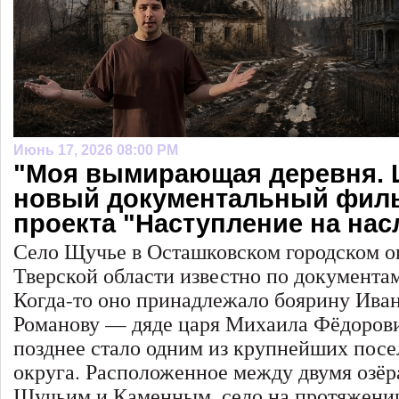
Июнь 17, 2026 08:00 PM
"Моя вымирающая деревня. 
новый документальный фил
проекта "Наступление на нас
Село Щучье в Осташковском городском о
Тверской области известно по документам
Когда-то оно принадлежало боярину Ива
Романову — дяде царя Михаила Фёдорови
позднее стало одним из крупнейших пос
округа. Расположенное между двумя озё
Щучьим и Каменным, село на протяжении