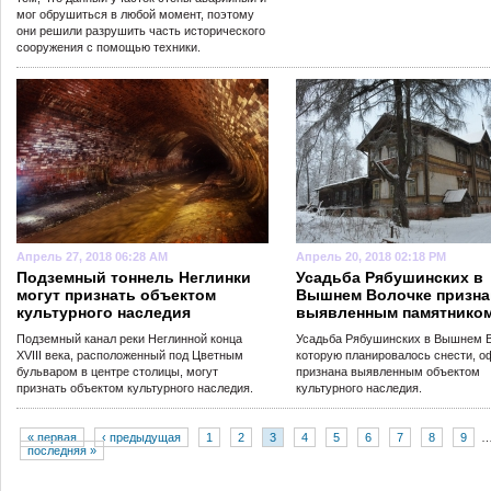
мог обрушиться в любой момент, поэтому
они решили разрушить часть исторического
сооружения с помощью техники.
Апрель 27, 2018 06:28 AM
Апрель 20, 2018 02:18 PM
Подземный тоннель Неглинки
Усадьба Рябушинских в
могут признать объектом
Вышнем Волочке призна
культурного наследия
выявленным памятнико
Подземный канал реки Неглинной конца
Усадьба Рябушинских в Вышнем В
XVIII века, расположенный под Цветным
которую планировалось снести, 
бульваром в центре столицы, могут
признана выявленным объектом
признать объектом культурного наследия.
культурного наследия.
« первая
‹ предыдущая
1
2
3
4
5
6
7
8
9
последняя »