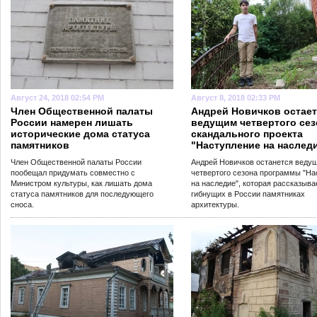
Август 24, 2018 02:54 PM
Август 8, 2018 02:33 PM
Член Общественной палаты
Андрей Новичков остает
России намерен лишать
ведущим четвертого сез
исторические дома статуса
скандального проекта
памятников
"Наступление на наслед
Член Общественной палаты России
Андрей Новичков останется веду
пообещал придумать совместно с
четвертого сезона программы "На
Министром культуры, как лишать дома
на наследие", которая рассказыва
статуса памятников для последующего
гибнущих в России памятниках
сноса.
архитектуры.