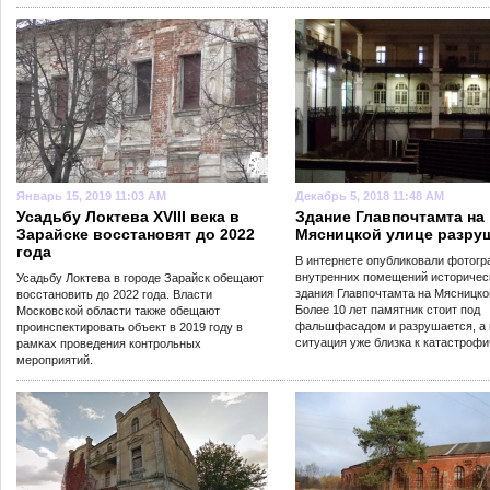
Январь 15, 2019 11:03 AM
Декабрь 5, 2018 11:48 AM
Усадьбу Локтева XVIII века в
Здание Главпочтамта на
Зарайске восстановят до 2022
Мясницкой улице разру
года
В интернете опубликовали фотог
внутренних помещений историчес
Усадьбу Локтева в городе Зарайск обещают
здания Главпочтамта на Мясницко
восстановить до 2022 года. Власти
Более 10 лет памятник стоит под
Московской области также обещают
фальшфасадом и разрушается, а 
проинспектировать объект в 2019 году в
ситуация уже близка к катастрофи
рамках проведения контрольных
мероприятий.