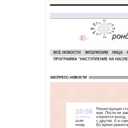
ВСЕ НОВОСТИ
ЭКСКЛЮЗИВ
ЛИЦА
ПРОГРАММА "НАСТУПЛЕНИЕ НА НАСЛЕ
ЭКСПРЕСС-НОВОСТИ
Реконструкция ст
10:56
мая. После ее за
откроется выход,
30 АПРЕЛЬ
с другом. А в сам
12 ЛЕТ
Во время ремонта
НАЗАД