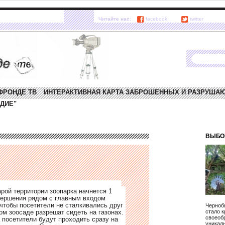
Читайте нас:
facebook
twitter
ФРОНДЕ ТВ
ИНТЕРАКТИВНАЯ КАРТА ЗАБРОШЕННЫХ И РАЗРУША
ДИЕ"
ВЫБО
арой территории зоопарка начнется 1
вершения рядом с главным входом
 чтобы посетители не сталкивались друг
Чернобы
ом зоосаде разрешат сидеть на газонах.
стало 
своеоб
 посетители будут проходить сразу на
уникал