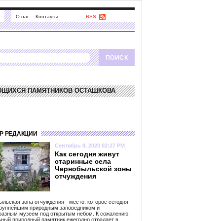
О нас
Контакты
RSS
ЮЩИХСЯ ПАМЯТНИКОВ ОСТАШКОВА
Р РЕДАКЦИИ
Сентябрь 8, 2020 02:27 PM
Как сегодня живут
старинные села
Чернобыльской зоны
отчуждения
льская зона отчуждения - место, которое сегодня
крупнейшим природным заповедником и
разным музеем под открытым небом. К сожалению,
ьный природный памятник ежегодно страдает в