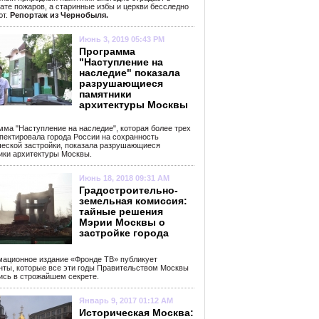
ате пожаров, а старинные избы и церкви бесследно
ют.
Репортаж из Чернобыля.
Июнь 3, 2019 05:43 PM
Программа
"Наступление на
наследие" показала
разрушающиеся
памятники
архитектуры Москвы
мма "Наступление на наследие", которая более трех
спектировала города России на сохранность
ческой застройки, показала разрушающиеся
ики архитектуры Москвы.
Июнь 18, 2018 09:31 AM
Градостроительно-
земельная комиссия:
тайные решения
Мэрии Москвы о
застройке города
ационное издание «Фронде ТВ» публикует
нты, которые все эти годы Правительством Москвы
ись в строжайшем секрете.
Январь 9, 2017 01:12 AM
Историческая Москва: