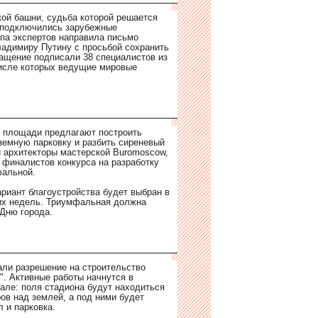
ой башни, судьба которой решается
 подключились зарубежные
ппа экспертов направила письмо
адимиру Путину с просьбой сохранить
ащение подписали 38 специалистов из
числе которых ведущие мировые
 площади предлагают построить
емную парковку и разбить сиреневый
 архитекторы мастерской Buromoscow,
 финалистов конкурса на разработку
фальной.
риант благоустройства будет выбран в
их недель. Триумфальная должна
 Дню города.
ли разрешение на строительство
". Активные работы начнутся в
ле: поля стадиона будут находиться
ров над землей, а под ними будет
 и парковка.