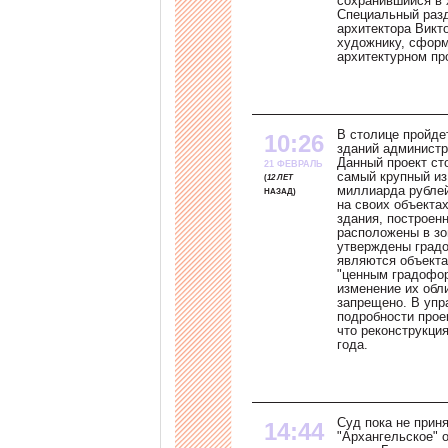
сохранившийся в 
Специальный разд
архитектора Викт
художнику, сфор
архитектурном пр
В столице пройде
10:26
зданий администр
Данный проект ст
21 ФЕВРАЛЬ
самый крупный из
12 ЛЕТ
миллиарда рублей
НАЗАД
на своих объекта
здания, построен
расположены в зо
утверждены градо
являются объекта
"ценным градофо
изменение их обл
запрещено. В упр
подробности прое
что реконструкци
года.
Суд пока не прин
14:44
"Архангельское" 