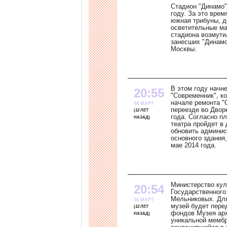
Стадион "Динамо"
году. За это врем
южная трибуны, 
осветительные ма
стадиона возмути
занесших "Динамо
Москвы.
В этом году начн
20:55
"Современник", к
начале ремонта "
04 МАРТ
переезде во Двор
12 ЛЕТ
года. Согласно п
НАЗАД
театра пройдет в
обновить админис
основного здания,
мае 2014 года.
Министерство кул
20:54
Государственного
Мельниковых. Для
04 МАРТ
музей будет пере
12 ЛЕТ
фондов Музея арх
НАЗАД
уникальной мембр