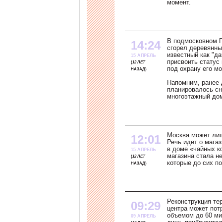
момент.
В подмосковном П
14:24
сгорел деревянны
известный как "д
15 АПРЕЛЬ
присвоить статус 
12 ЛЕТ
под охрану его м
НАЗАД
Напомним, ранее 
планировалось сн
многоэтажный до
Москва может лиш
12:01
Речь идет о мага
в доме «чайных к
15 АПРЕЛЬ
магазина стала н
12 ЛЕТ
которые до сих по
НАЗАД
Реконструкция те
09:29
центра может по
объемом до 60 ми
09 АПРЕЛЬ