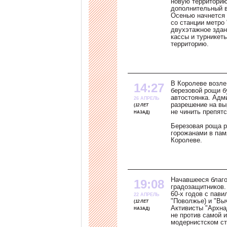
новую территорию
дополнительный в
Осенью начнется 
со станции метро
двухэтажное здан
кассы и турникеты
территорию.
В Королеве возле
14:27
березовой рощи б
автостоянка. Адм
26 АПРЕЛЬ
разрешение на вы
12 ЛЕТ
не чинить препятс
НАЗАД
Березовая роща р
горожанами в пам
Королеве.
Начавшееся благо
19:08
градозащитников.
60-х годов с пав
22 АПРЕЛЬ
"Поволжье) и "Вы
12 ЛЕТ
Активисты "Архна
НАЗАД
не против самой 
модернистском сти