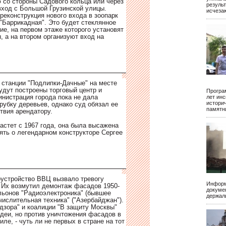
 со стороны Садового кольца или через
результ
ход с Большой Грузинской улицы.
исчеза
реконструкция нового входа в зоопарк
 "Баррикадная". Это будет стеклянное
ие, на первом этаже которого установят
, а на втором организуют вход на
 станции "Подлипки-Дачные" на месте
удут построены торговый центр и
Програ
инистрация города пока не дала
лет ин
истори
рубку деревьев, однако суд обязал ее
памятн
твия арендатору.
астет с 1967 года, она была высажена
ять о легендарном конструкторе Сергее
устройство ВВЦ вызвало тревогу
Информ
 Их возмутил демонтаж фасадов 1950-
докуме
ильонов "Радиоэлектроника" (бывшее
держал
числительная техника" ("Азербайджан").
дзора" и коалиции "В защиту Москвы"
идеи, но против уничтожения фасадов в
ле, - чуть ли не первых в стране на тот