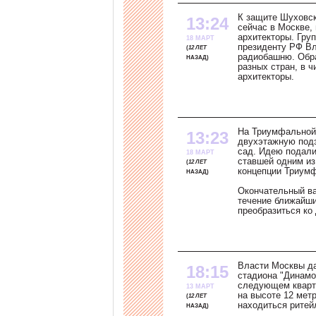
К защите Шуховск
13:24
сейчас в Москве,
архитекторы. Гру
18 МАРТ
президенту РФ Вл
12 ЛЕТ
радиобашню. Обр
НАЗАД
разных стран, в 
архитекторы.
На Триумфальной
13:23
двухэтажную подз
сад. Идею подали
18 МАРТ
ставшей одним из
12 ЛЕТ
концепции Триум
НАЗАД
Окончательный ва
течение ближайш
преобразиться ко
Власти Москвы да
18:15
стадиона "Динамо
следующем кварта
13 МАРТ
на высоте 12 мет
12 ЛЕТ
находиться ритейл
НАЗАД