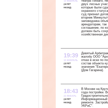
театра Гонзаго, 
13 ФЕВРАЛЬ
двух лесных учас
12 ЛЕТ
которые были сда
НАЗАД
охранного статус
суд признал дого
вторник Минкульт
заповедника объяв
арендаторам, так
соглашение, по к
должен быть сохр
хозяйственная де
Девятый Арбитра
19:39
жалобу ООО "Арх
отказ в иске по п
10 ФЕВРАЛЬ
состав объекта к
12 ЛЕТ
значения "Екатер
НАЗАД
(Дом Гагарина).
В Москве на Крут
18:43
года постройки. 
Градостроительно
23 ЯНВАРЬ
Информационный щ
12 ЛЕТ
ремонте. Застрой
НАЗАД
УКРиС".