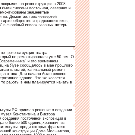
 закрылся на реконструкцию в 2008
я были снесены восточная, северная и
демонтированы знаменитые
чты. Демонтаж трех четвертей
л архсообщество и градозащитников,
" в скорбный список главных потерь
ется реконструкция театра
оторый не ремонтировался уже 50 лет. О
Современника" и его временном
ец на Яузе сообщалось в мае прошлого
ланам властей, капитальный ремонт
 два этапа. Для начала было решено
тративное здание. Что же касается
 то работы в нем планируется начать в
ьтуры РФ приняло решение о создании
 музея Константина и Виктора
 создания постоянной экспозиции в
дано более 500 единиц хранения из
итектуры, среди которых фрагмент
анной конструкции Дома Мельникова,