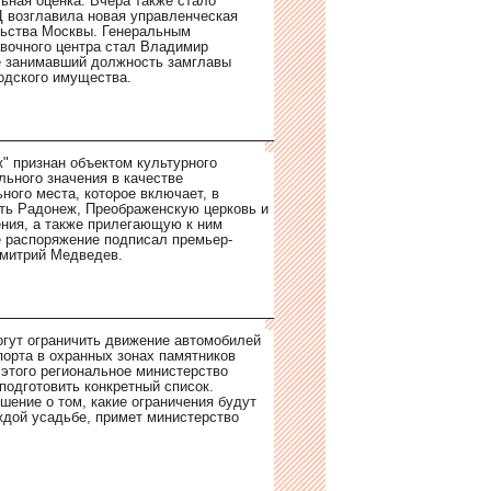
ьная оценка. Вчера также стало
Ц возглавила новая управленческая
льства Москвы. Генеральным
вочного центра стал Владимир
е занимавший должность замглавы
одского имущества.
" признан объектом культурного
ьного значения в качестве
ного места, которое включает, в
сть Радонеж, Преображенскую церковь и
ния, а также прилегающую к ним
е распоряжение подписал премьер-
Дмитрий Медведев.
гут ограничить движение автомобилей
порта в охранных зонах памятников
 этого региональное министерство
подготовить конкретный список.
шение о том, какие ограничения будут
ждой усадьбе, примет министерство
.