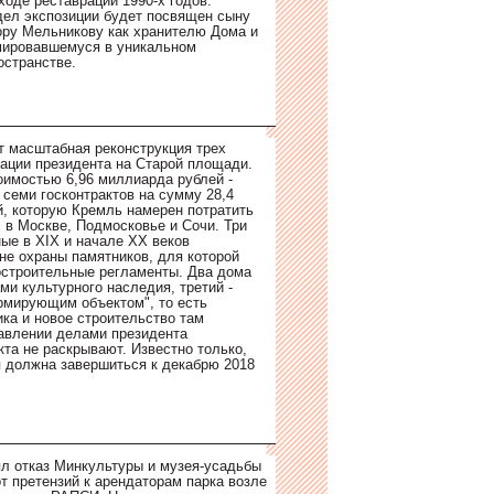
ходе реставрации 1990-х годов.
ел экспозиции будет посвящен сыну
ору Мельникову как хранителю Дома и
мировавшемуся в уникальном
остранстве.
т масштабная реконструкция трех
ации президента на Старой площади.
оимостью 6,96 миллиарда рублей -
 семи госконтрактов на сумму 28,4
, которую Кремль намерен потратить
х в Москве, Подмосковье и Сочи. Три
ные в ХIХ и начале ХХ веков
не охраны памятников, для которой
строительные регламенты. Два дома
ми культурного наследия, третий -
рмирующим объектом", то есть
ика и новое строительство там
авлении делами президента
кта не раскрывают. Известно только,
я должна завершиться к декабрю 2018
ял отказ Минкультуры и музея-усадьбы
от претензий к арендаторам парка возле