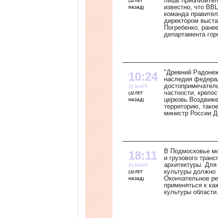
лишь приблизител
12 ЛЕТ
известно, что ВВ
НАЗАД
команда правите
директором выста
Погребенко, ране
департамента гор
"Древний Радонеж
10:24
наследия федерал
достопримечатель
31 МАРТ
частности, крепо
12 ЛЕТ
церковь Воздвиже
НАЗАД
территорию, тако
министр России 
В Подмосковье мо
18:11
и грузового транс
архитектуры. Для
25 МАРТ
культуры должно 
12 ЛЕТ
Окончательное ре
НАЗАД
применяться к ка
культуры области