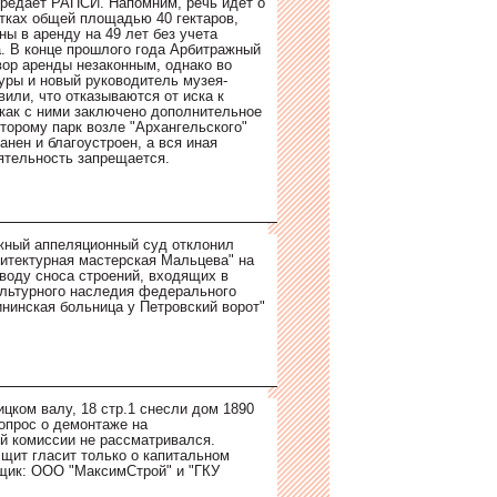
передает РАПСИ. Напомним, речь идет о
тках общей площадью 40 гектаров,
ны в аренду на 49 лет без учета
а. В конце прошлого года Арбитражный
вор аренды незаконным, однако во
уры и новый руководитель музея-
или, что отказываются от иска к
 как с ними заключено дополнительное
оторому парк возле "Архангельского"
анен и благоустроен, а вся иная
ятельность запрещается.
жный аппеляционный суд отклонил
итектурная мастерская Мальцева" на
оводу сноса строений, входящих в
ультурного наследия федерального
ининская больница у Петровский ворот"
ицком валу, 18 стр.1 снесли дом 1890
Вопрос о демонтаже на
й комиссии не рассматривался.
ит гласит только о капитальном
щик: ООО "МаксимСтрой" и "ГКУ