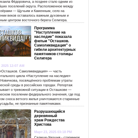
ихаила Фёдоровича, а позднее стало одним из
йших поселений округа. Расположенное между
озёрами — Щучьим и Каменным, село на
ении веков оставалось важным духовным и
рным центром восточного берега Селигера.
Программа
"Наступление на
наследие" показала
фильм "Осташков.
Самоликвидация" о
гибели архитектурных
памятников столицы
Селигера
, 2025 12:07 AM
«Осташков. Самоликвидация» — часть
нтального цикла «Наступление на наследие»
 Новичкова, посвящённого проблемам утраты
ческой среды в российских городах. Репортаж
зывает о тревожной ситуации в Осташкове —
ческом поселении федерального значения, где под
гом сноса ветхого жилья уничтожаются старинные
 усадьбы, не признанные памятниками.
Разрушающийся
деревянный
храм Рождества
Христова
Март 23, 2025 03:18 PM
Селище-Хвошня - старинное