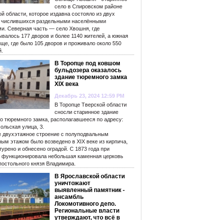
село в Спировском районе
й области, которое издавна состояло из двух
, числившихся раздельными населёнными
ми. Северная часть — село Хвошня, где
валось 177 дворов и более 1140 жителей, а южная
ще, где было 105 дворов и проживало около 550
й.
В Торопце под ковшом
бульдозера оказалось
здание тюремного замка
XIX века
Декабрь 23, 2024 12:59 PM
В Торопце Тверской области
сносли старинное здание
го тюремного замка, располагавшееся по адресу:
ольская улица, 3.
е двухэтажное строение с полуподвальным
ым этажом было возведено в XIX веке из кирпича,
урено и обнесено оградой. С 1873 года при
 функционировала небольшая каменная церковь
постольного князя Владимира.
В Ярославской области
уничтожают
выявленный памятник -
ансамбль
Локомотивного депо.
Региональные власти
утверждают, что всё в