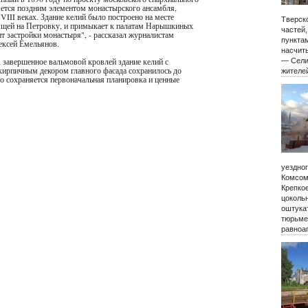
яется поздним элементом монастырского ансамбля,
III веках. Здание келий было построено на месте
Тверско
ящей на Петровку, и примыкает к палатам Нарышкиных
частей
т застройки монастыря", - рассказал журналистам
пункта
ексей Емельянов.
насчиты
, завершенное вальмовой кровлей здание келий с
— Сели
кирпичным декором главного фасада сохранилось до
жителе
но сохраняется первоначальная планировка и ценные
уездно
Комсом
Крепко
цокольн
оштукат
тюрьме
равноа