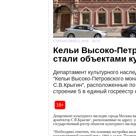
СТАТЬЯ |
МАЙ 2, 2016 - 10:31
Кельи Высоко-Пет
стали объектами к
Департамент культурного насл
"Кельи Высоко-Петровского мона
С.В.Крыгин", расположенные по 
строение 5 в единый госреестр 
18+
Департамент культурного наследия города Москвы вк
архитектор С.В.Крыгин", расположенные по адресу: у
государственный реестр объектов культурного наслед
"Необходимо отметить, что основные постройки анса
государственной охраной еще с 1960-х годов. Постро