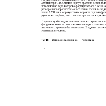
архитектора С.В.Крыгина корпус братских келий явл
историческое ядро которого формировалось в XVII-XV
разобранного фрагмента монастырской стены, выход
конца XVII века, образуя таким образом единый фрон
руководитель Департамента культурного наследия Ал
В пресс-службе ведомства отметили, что трехэтажное
фигурным аттиком по оси главного входа и пышным 
настоящего времени без перестроек. В здании частич
элементы интерьера.
ТЕГИ:
Истории задержанных
Аналитика