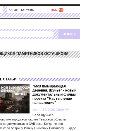
О нас
Контакты
RSS
ЮЩИХСЯ ПАМЯТНИКОВ ОСТАШКОВА
Е СТАТЬИ
"Моя вымирающая
деревня. Щучье" - новый
документальный фильм
проекта "Наступление
на наследие"
Июнь 17, 2026 08:00 PM
Село Щучье в
овском городском округе Тверской области
о по документам с XVII века. Когда-то оно
лежало боярину Ивану Никитичу Романову — дяде