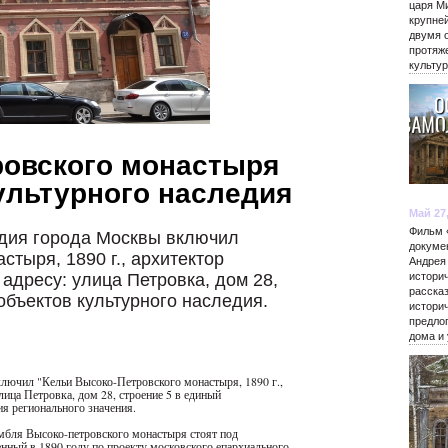
царя М
крупне
двумя 
протяж
культу
ровского монастыря
ультурного наследия
Май 27
Фильм 
едия города Москвы включил
докуме
стыря, 1890 г., архитектор
Андрея
адресу: улица Петровка, дом 28,
истори
расска
объектов культурного наследия.
истори
предло
дома и
лючил "Кельи Высоко-Петровского монастыря, 1890 г.,
лица Петровка, дом 28, строение 5 в единый
ия регионального значения.
мбля Высоко-петровского монастыря стоят под
енный в 1890 году по проекту московского епархиального