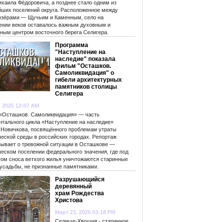
ихаила Фёдоровича, а позднее стало одним из
йших поселений округа. Расположенное между
озёрами — Щучьим и Каменным, село на
ении веков оставалось важным духовным и
рным центром восточного берега Селигера.
Программа
"Наступление на
наследие" показала
фильм "Осташков.
Самоликвидация" о
гибели архитектурных
памятников столицы
Селигера
, 2025 12:07 AM
«Осташков. Самоликвидация» — часть
нтального цикла «Наступление на наследие»
 Новичкова, посвящённого проблемам утраты
ческой среды в российских городах. Репортаж
зывает о тревожной ситуации в Осташкове —
ческом поселении федерального значения, где под
гом сноса ветхого жилья уничтожаются старинные
 усадьбы, не признанные памятниками.
Разрушающийся
деревянный
храм Рождества
Христова
Март 23, 2025 03:18 PM
Селище-Хвошня - старинное