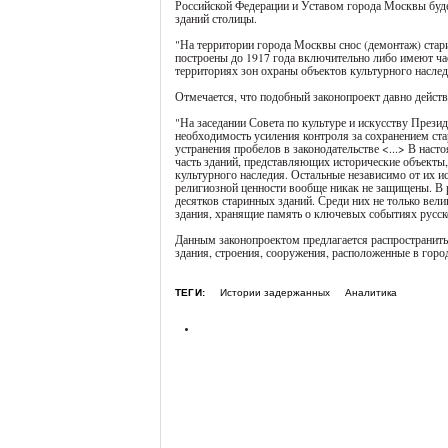
Российской Федерации и Уставом города Москвы буде
зданий столицы.
"На территории города Москвы снос (демонтаж) стари
построены до 1917 года включительно либо имеют час
территориях зон охраны объектов культурного наследи
Отмечается, что подобный законопроект давно действ
"На заседании Совета по культуре и искусству Прези
необходимость усиления контроля за сохранением ста
устранения пробелов в законодательстве <...> В нас
часть зданий, представляющих исторические объекты,
культурного наследия. Остальные независимо от их и
религиозной ценности вообще никак не защищены. В р
десятков старинных зданий. Среди них не только вел
здания, хранящие память о ключевых событиях русско
Данным законопроектом предлагается распространить з
здания, строения, сооружения, расположенные в горо
ТЕГИ:
Истории задержанных
Аналитика