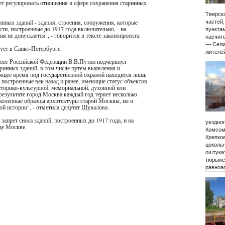
т регулировать отношения в сфере сохранения старинных
Тверско
нных зданий - здания, строения, сооружения, которые
частей
ти, построенные до 1917 года включительно, - на
пункта
я не допускается", - говорится в тексте законопроекта.
насчиты
— Сели
ует в Санкт-Петербурге.
жителе
дент Российской Федерации В.В.Путин подчеркнул
ринных зданий, в том числе путем выявления и
тоящее время под государственной охраной находится лишь
 построенные век назад и ранее, имеющие статус объектов
сторико-культурной, мемориальной, духовной или
езультате город Москва каждый год теряет несколько
иколепные образцы архитектуры старой Москвы, но и
й истории", - отметила депутат Шувалова.
апрет сноса зданий, построенных до 1917 года, и на
уездно
де Москве.
Комсом
Крепко
цокольн
оштукат
тюрьме
равноа