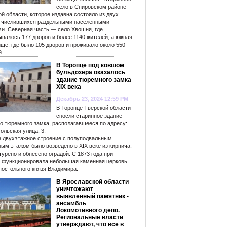
село в Спировском районе
й области, которое издавна состояло из двух
, числившихся раздельными населёнными
ми. Северная часть — село Хвошня, где
валось 177 дворов и более 1140 жителей, а южная
ще, где было 105 дворов и проживало около 550
й.
В Торопце под ковшом
бульдозера оказалось
здание тюремного замка
XIX века
Декабрь 23, 2024 12:59 PM
В Торопце Тверской области
сносли старинное здание
го тюремного замка, располагавшееся по адресу:
ольская улица, 3.
е двухэтажное строение с полуподвальным
ым этажом было возведено в XIX веке из кирпича,
урено и обнесено оградой. С 1873 года при
 функционировала небольшая каменная церковь
постольного князя Владимира.
В Ярославской области
уничтожают
выявленный памятник -
ансамбль
Локомотивного депо.
Региональные власти
утверждают, что всё в