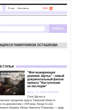
О нас
Контакты
RSS
ЮЩИХСЯ ПАМЯТНИКОВ ОСТАШКОВА
Е СТАТЬИ
"Моя вымирающая
деревня. Щучье" - новый
документальный фильм
проекта "Наступление
на наследие"
Июнь 17, 2026 08:00 PM
Село Щучье в
овском городском округе Тверской области
о по документам с XVII века. Когда-то оно
лежало боярину Ивану Никитичу Романову — дяде