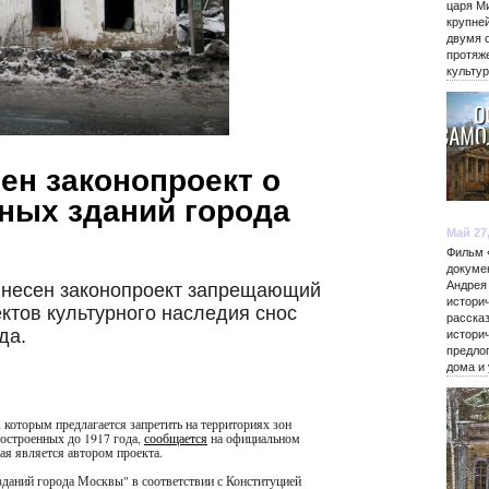
царя М
крупне
двумя 
протяж
культу
ен законопроект о
ных зданий города
Май 27
Фильм 
докуме
Андрея
внесен законопроект запрещающий
истори
ктов культурного наследия снос
расска
да.
истори
предло
дома и
которым предлагается запретить на территориях зон
построенных до 1917 года,
сообщается
на официальном
я является автором проекта.
зданий города Москвы" в соответствии с Конституцией