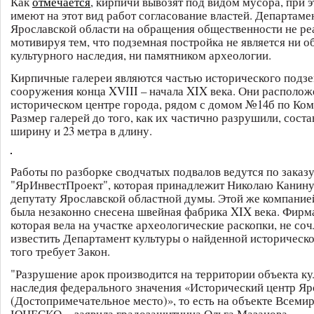
Как
отмечается
, кирпичи вывозят под видом мусора, при 
имеют на этот вид работ согласование властей. Департаме
Ярославской области на обращения общественности не ре
мотивируя тем, что подземная постройка не является ни о
культурного наследия, ни памятником археологии.
Кирпичные галереи являются частью исторического подз
сооружения конца XVIII – начала XIX века. Они располож
историческом центре города, рядом с домом №14б по Ком
Размер галерей до того, как их частично разрушили, соста
ширину и 23 метра в длину.
Работы по разборке сводчатых подвалов ведутся по зака
"ЯрИнвестПроект", которая принадлежит Николаю Канин
депутату Ярославской областной думы. Этой же компание
была незаконно снесена швейная фабрика XIX века. Фирм
которая вела на участке археологические раскопки, не с
известить Департамент культуры о найденной историческо
того требует Закон.
"Разрушение арок производится на территории объекта ку
наследия федерального значения «Исторический центр Яр
(Достопримечательное место)», то есть на объекте Всеми
ЮНЕСКО, - заявила градозащитница Ольга Мазанова.