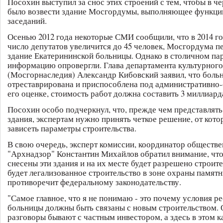
Посохин выступил за снос этих строений с тем, чтобы в 
было возвести здание Мосгордумы, выполняющее функции
заседаний.
Осенью 2012 года некоторые СМИ сообщили, что в 2014 год
число депутатов увеличится до 45 человек, Мосгордума п
здание Екатерининской больницы. Однако в столичном па
информацию опровергли. Глава департамента культурного
(Мосгорнаследия) Александр Кибовский заявил, что больн
отреставрирована и приспособлена под административно
его оценке, стоимость работ должна составить 3 миллиард
Посохин особо подчеркнул, что, прежде чем представлять
здания, экспертам нужно принять четкое решение, от кото
зависеть параметры строительства.
В свою очередь, эксперт комиссии, координатор обществ
"Архнадзор" Константин Михайлов обратил внимание, что
снесены эти здания и на их месте будет разрешено строите
будет легализованное строительство в зоне охраны памятн
противоречит федеральному законодательству.
"Самое главное, что я не понимаю - это почему условия р
больницы должны быть связаны с новым строительством.
разговоры бывают с частным инвестором, а здесь в этом к