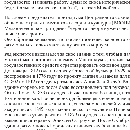
государство. Начинать работу думы со сноса историческог
будет большая этическая ошибка", - сказал Михайлов.
По словам председателя президиума Центрального совета
общества охраны памятников истории и культуры (ВООП
Маланичевой, все три здания "черного" двора нужно снест
ничего не строить.
Она обратила внимание, что после строительства нового 
разместиться только часть депутатского корпуса.
Ряд экспертов высказался за снос зданий с тем, чтобы в д
можно было построить приемную Мосгордумы, а также за
государственных средств отреставрировать основное зда
До пожара 1812 года по адресу Страстной бульвар, 15/29 н
построенное в 1776 году по проекту Матвея Казакова для 
С 1802 по 1812 год здесь размещался Английский клуб. Во
здание сгорело, но после было восстановлено под руково
Осипа Бове. В 1833 году здесь была открыта больница, на
Екатерининской. После перевода больницы в новое помещ
открыты госпитальные клиники, сначала московской меди
академии, а с 1845 года - медицинского факультета Импер
московского университета. В 1879 году здесь начал препо
выдающийся терапевт Алексей Остроумов. После Октябрь
здании разместилась Городская клиническая больница № 