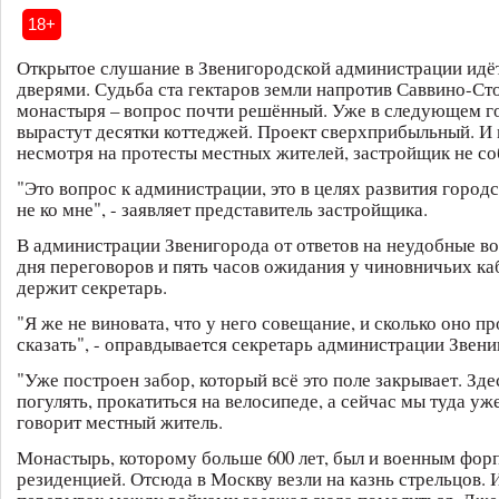
18+
Открытое слушание в Звенигородской администрации идё
дверями. Судьба ста гектаров земли напротив Саввино-С
монастыря – вопрос почти решённый. Уже в следующем го
вырастут десятки коттеджей. Проект сверхприбыльный. И 
несмотря на протесты местных жителей, застройщик не со
"Это вопрос к администрации, это в целях развития городск
не ко мне", - заявляет представитель застройщика.
В администрации Звенигорода от ответов на неудобные во
дня переговоров и пять часов ожидания у чиновничьих к
держит секретарь.
"Я же не виновата, что у него совещание, и сколько оно пр
сказать", - оправдывается секретарь администрации Звени
"Уже построен забор, который всё это поле закрывает. Зд
погулять, прокатиться на велосипеде, а сейчас мы туда уже
говорит местный житель.
Монастырь, которому больше 600 лет, был и военным форп
резиденцией. Отсюда в Москву везли на казнь стрельцов. 