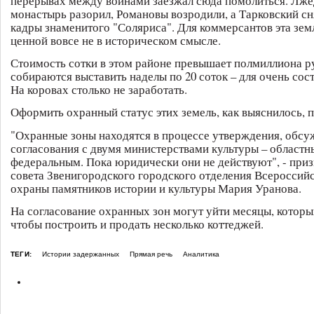
перерывах между войнами заезжал сюда помолиться. Лж
монастырь разорил, Романовы возродили, а Тарковский сн
кадры знаменитого "Соляриса". Для коммерсантов эта зем
ценной вовсе не в историческом смысле.
Стоимость сотки в этом районе превышает полмиллиона р
собираются выставить наделы по 20 соток – для очень сос
На коровах столько не заработать.
Оформить охранный статус этих земель, как выяснилось, п
"Охранные зоны находятся в процессе утверждения, обсу
согласования с двумя министерствами культуры – областн
федеральным. Пока юридически они не действуют", - приз
совета Звенигородского городского отделения Всероссий
охраны памятников истории и культуры Мария Уранова.
На согласование охранных зон могут уйти месяцы, которы
чтобы построить и продать несколько коттеджей.
ТЕГИ:
Истории задержанных
Прямая речь
Аналитика