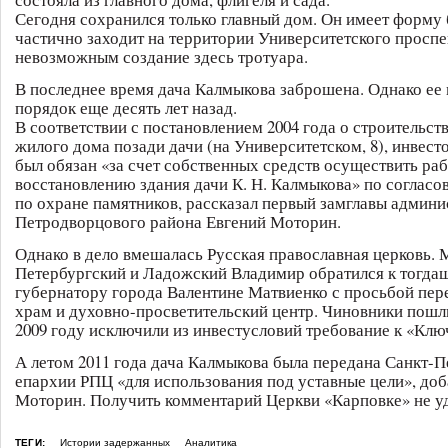
Сегодня сохранился только главный дом. Он имеет форму 
частично заходит на территории Университетского проспек
невозможным создание здесь тротуара.
В последнее время дача Калмыкова заброшена. Однако ее 
порядок еще десять лет назад.
В соответствии с постановлением 2004 года о строительст
жилого дома позади дачи (на Университетском, 8), инвес
был обязан «за счет собственных средств осуществить ра
восстановлению здания дачи К. Н. Калмыкова» по согласо
по охране памятников, рассказал первый замглавы админ
Петродворцового района Евгений Моторин.
Однако в дело вмешалась Русская православная церковь. 
Петербургский и Ладожский Владимир обратился к тогда
губернатору города Валентине Матвиенко с просьбой пер
храм и духовно-просветительский центр. Чиновники пошли
2009 году исключили из инвестусловий требование к «Клю
А летом 2011 года дача Калмыкова была передана Санкт-П
епархии РПЦ «для использования под уставные цели», до
Моторин. Получить комментарий Церкви «Карповке» не уд
ТЕГИ:
Истории задержанных
Аналитика