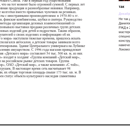
етского Союза. Уже в первый год существования
, что на тот момент было огромной суммой. С первых лет
так
зивная продукция и разнообразные новинки. Например,
ие колготки вместо привычных чулочков на резинках.
Декабр
ты с иностранными производителями: в 1970-80 х гг.
и, финские комбинезоны, шубки и свитера. Руководство
Не так
е методы организации деловых взаимоотношений со
Данило
изовывало выставки продажи различных групп детских
РЖД в 
новых изделий для детей и подростков. Таким образом,
мастер
упателей о своих изделиях и информацию об их
спешно 
го мира» наступили тяжелые времена, пришлось искать
констр
полагался автосалон, а детские товары занимали всего
намече
атизирована. Здание Центрального универмага на Лубянке
авлению имуществом. С 1996 года магазин принадлежит
Локомо
 «Детского мира» составляет 54 тыс. 500 кв. м, из них
р» входит в холдинг «Группа компаний «Детский мир»,
на российском рынке детских товаров. Группа
ир», ОАО «Детский мир», а также компанию «С тойз»,
грушек. В настоящее время сеть насчитывает 98
и, их общая торговая площадь свыше 173 тыс. кв. м. В
ен статус объекта культурного наследия (памятника