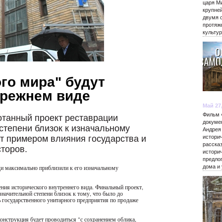
царя М
крупне
двумя 
протяж
культу
го мира" будут
прежнем виде
Май 27
Фильм 
отанный проект реставрации
докуме
 степени близок к изначальному
Андрея
т примером влияния государства и
истори
расска
торов.
истори
предло
и максимально приблизили к его изначальному
дома и
ния исторического внутреннего вида. Финальный проект,
значительной степени близок к тому, что было до
ь государственного унитарного предприятия по продаже
онструкция будет проводиться "с сохранением облика,