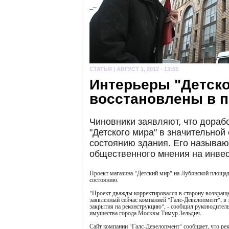
СТАТЬЯ |
АВГУСТ 1, 2012 - 13:55
Интерьеры "Детско
восстановлены в 
Чиновники заявляют, что дораб
"Детского мира" в значительной
состоянию здания. Его называю
общественного мнения на инвес
Проект магазина "Детский мир" на Лубянской площад
состоянию.
"Проект дважды корректировался в сторону возвраще
заявленный сейчас компанией "Галс-Девелопмент", в 
закрытия на реконструкцию", - сообщил руководител
имущества города Москвы Тимур Зельдич.
Сайт компании "Галс-Девелопмент" сообщает, что рек