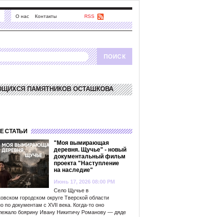
О нас
Контакты
RSS
ЮЩИХСЯ ПАМЯТНИКОВ ОСТАШКОВА
Е СТАТЬИ
"Моя вымирающая
деревня. Щучье" - новый
документальный фильм
проекта "Наступление
на наследие"
Июнь 17, 2026 08:00 PM
Село Щучье в
овском городском округе Тверской области
о по документам с XVII века. Когда-то оно
лежало боярину Ивану Никитичу Романову — дяде