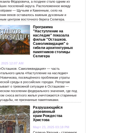
ихаила Фёдоровича, а позднее стало одним из
йших поселений округа. Расположенное между
озёрами — Щучьим и Каменным, село на
ении веков оставалось важным духовным и
рным центром восточного берега Селигера.
Программа
"Наступление на
наследие" показала
фильм "Осташков.
Самоликвидация" о
гибели архитектурных
памятников столицы
Селигера
, 2025 12:07 AM
«Осташков. Самоликвидация» — часть
нтального цикла «Наступление на наследие»
 Новичкова, посвящённого проблемам утраты
ческой среды в российских городах. Репортаж
зывает о тревожной ситуации в Осташкове —
ческом поселении федерального значения, где под
гом сноса ветхого жилья уничтожаются старинные
 усадьбы, не признанные памятниками.
Разрушающийся
деревянный
храм Рождества
Христова
Март 23, 2025 03:18 PM
Селище-Хвошня - старинное