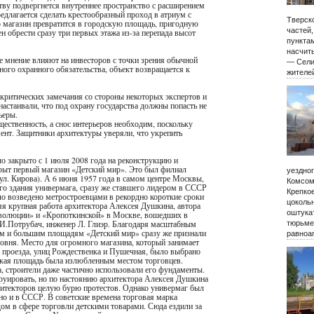
ству подвергнется внутреннее пространство с расширением
длагается сделать крестообразный проход в атриум с
Тверско
о магазин превратится в городскую площадь, пригодную
частей
 обрести сразу три первых этажа из-за перепада высот
пункта
насчиты
е мнение влияют на инвесторов с точки зрения обычной
— Сели
ого охранного обязательства, объект возвращается к
жителе
критических замечания со стороны некоторых экспертов и
астаивали, что под охрану государства должны попасть не
ьеры.
щественность, а снос интерьеров необходим, поскольку
нт. Защитники архитектуры уверяли, что укрепить
о закрыто с 1 июля 2008 года на реконструкцию и
крыт первый магазин «Детский мир». Это был филиал
уездно
ул. Кирова). А 6 июня 1957 года в самом центре Москвы,
Комсом
ого здания универмага, сразу же ставшего лидером в СССР
Крепко
ло возведено метростроевцами в рекордно короткие сроки
цокольн
няя крупная работа архитектора Алексея Душкина, автора
оштукат
еволюции» и «Кропоткинской» в Москве, вошедших в
 И.Потрубач, инженер Л. Глиэр. Благодаря масштабным
тюрьме
ям и большим площадям «Детский мир» сразу же признали
равноа
вня. Место для огромного магазина, который занимает
о проезда, улиц Рождественка и Пушечная, было выбрано
ская площадь была излюбленным местом торговцев.
, строители даже частично использовали его фундаменты.
руировать, но по настоянию архитектора Алексея Душкина
рхитекторов целую бурю протестов. Однако универмаг был
 но и в СССР. В советские времена торговая марка
м в сфере торговли детскими товарами. Сюда ездили за