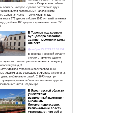
село в Спировском районе
й области, которое издавна состояло из двух
, числившихся раздельными населёнными
ми. Северная часть — село Хвошня, где
валось 177 дворов и более 1140 жителей, а южная
ще, где было 105 дворов и проживало около 550
й.
В Торопце под ковшом
бульдозера оказалось
здание тюремного замка
XIX века
Декабрь 23, 2024 12:59 PM
В Торопце Тверской области
сносли старинное здание
го тюремного замка, располагавшееся по адресу:
ольская улица, 3.
е двухэтажное строение с полуподвальным
ым этажом было возведено в XIX веке из кирпича,
урено и обнесено оградой. С 1873 года при
 функционировала небольшая каменная церковь
постольного князя Владимира.
В Ярославской области
уничтожают
выявленный памятник -
ансамбль
Локомотивного депо.
Региональные власти
утверждают, что всё в