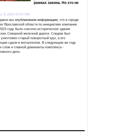
рамках закона. Но это не
ь 9, 2024 07:07 PM
 давно мы
опубликовали информацию
, что в городе
ве Ярославской области по инициативе компании
2023 году было снесено историческое здание
ских Северной железной дороги. Следом был
уничтожен старый поворотный круг, а его
укции сдали в металлолом. В следующем же году
н слом и главной доминанты комплекса -
тивного депо.