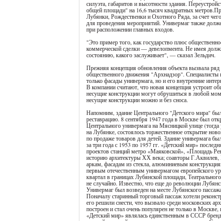
силуэта, габаритов и высотности здания. Переустрой
общей площади" на 16,6 тысяч квадратных метров.Пре
Лубянки, Рождественки и Охотного Ряда, за счет чег
для проведения мероприятий. Универмаг также должен
при расположении главных входов.
"Это пример того, как государство плюс общественно
коммерческой сделки — девелопмента. Не имея должн
состоянию, какого заслуживает", — сказал Зельдич.
Прежняя концепция обновления объекта вызвала ряд 
общественного движения "Архнадзор". Специалисты н
только фасады универмага, но и его внутренние интер
В компании считают, что новая концепция устроит об
несущие конструкции могут обрушиться в любой моме
несущие конструкции можно и без сноса.
Напомним, здание Центрального "Детского мира" был
реставрацию. 8 сентября 1947 года в Москве был от
Центрального универмага на Мясницкой улице (тогда 
на Лубянке, состоялось торжественное открытие нов
по продаже товаров для детей. Здание универмага бы
за три года с 1953 по 1957 гг. «Детский мир» послед
проектов станций метро «Маяковской», «Площадь Р
историю архитектуры ХХ века; соавторы Г.Аквилев,
аркам, фасадам из стекла, алюминиевым конструкци
первым отечественным универмагом европейского уро
квартал в границах Лубянской площади, Театральног
не случайно. Известно, что еще до революции Лубян
Универмаг был возведен на месте Лубянского пассажа
Поначалу старинный торговый пассаж хотели реконст
его решили снести, что вызвало среди московских а
построен и стал очень популярен не только в Москве,
«Детский мир» являлась единственным в СССР брендо