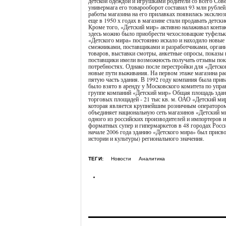
детской одеждой и игрушками родители со всего Сов
универмага его товарооборот составил 93 млн рублей
работы магазина на его прилавках появилась эксклю
еще в 1950 х годах в магазине стали продавать детск
Кроме того, «Детский мир» активно налаживал контак
здесь можно было приобрести чехословацкие туфельк
«Детского мира» постоянно искало и находило новы
смежниками, поставщиками и разработчиками, орган
товаров, выставки смотры, анкетные опросы, показы 
поставщики имели возможность получать отзывы пок
потребностях. Однако после перестройки для «Детско
новые пути выживания. На первом этаже магазина рас
пятую часть здания. В 1992 году компания была прив
было взято в аренду у Московского комитета по упр
группе компаний «Детский мир» Общая площадь здания
торговых площадей - 21 тыс кв. м. ОАО «Детский ми
которая является крупнейшим розничным оператором 
объединяет национальную сеть магазинов «Детский м
одного из российских производителей и импортеров и
форматных супер и гипермаркетов в 48 городах Росси
начале 2006 года зданию «Детского мира» был присво
истории и культуры) регионального значения.
ТЕГИ:
Новости
Аналитика