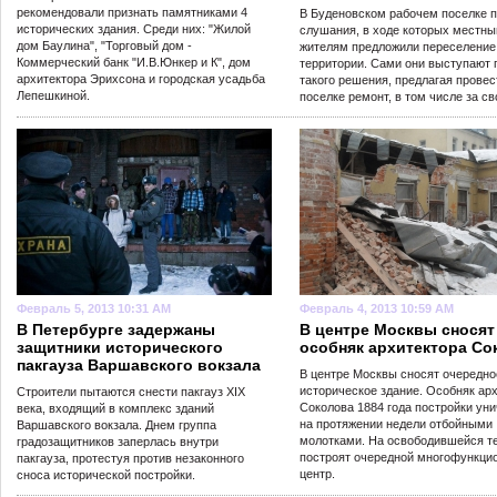
рекомендовали признать памятниками 4
В Буденовском рабочем поселке 
исторических здания. Среди них: "Жилой
слушания, в ходе которых местн
дом Баулина", "Торговый дом -
жителям предложили переселение
Коммерческий банк "И.В.Юнкер и К", дом
территории. Сами они выступают 
архитектора Эрихсона и городская усадьба
такого решения, предлагая провес
Лепешкиной.
поселке ремонт, в том числе за св
Февраль 5, 2013 10:31 AM
Февраль 4, 2013 10:59 AM
В Петербурге задержаны
В центре Москвы сносят
защитники исторического
особняк архитектора Со
пакгауза Варшавского вокзала
В центре Москвы сносят очередно
историческое здание. Особняк ар
Строители пытаются снести пакгауз XIX
Соколова 1884 года постройки ун
века, входящий в комплекс зданий
на протяжении недели отбойными
Варшавского вокзала. Днем группа
молотками. На освободившейся т
градозащитников заперлась внутри
построят очередной многофункци
пакгауза, протестуя против незаконного
центр.
сноса исторической постройки.