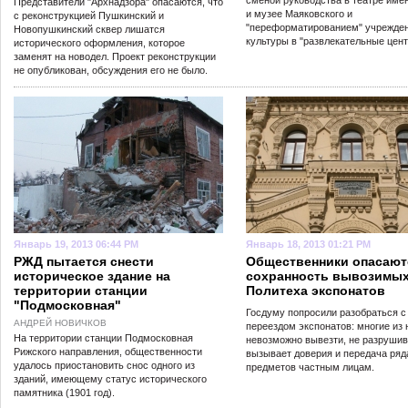
сменой руководства в театре имен
Представители "Архнадзора" опасаются, что
и музее Маяковского и
с реконструкцией Пушкинский и
"переформатированием" учрежде
Новопушкинский сквер лишатся
культуры в "развлекательные цент
исторического оформления, которое
заменят на новодел. Проект реконструкции
не опубликован, обсуждения его не было.
Январь 19, 2013 06:44 PM
Январь 18, 2013 01:21 PM
РЖД пытается снести
Общественники опасают
историческое здание на
сохранность вывозимых
территории станции
Политеха экспонатов
"Подмосковная"
Госдуму попросили разобраться с
АНДРЕЙ НОВИЧКОВ
переездом экспонатов: многие из 
На территории станции Подмосковная
невозможно вывезти, не разрушив
Рижского направления, общественности
вызывает доверия и передача ряд
удалось приостановить снос одного из
предметов частным лицам.
зданий, имеющему статус исторического
памятника (1901 год).