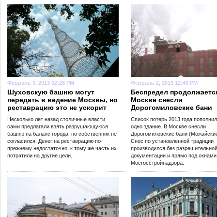
Февраль 3, 2013 02:28 PM
Февраль 2, 2013 12:49 PM
Шуховскую башню могут
Беспредел продолжается
передать в ведение Москвы, но
Москве снесли
реставрацию это не ускорит
Дорогомиловские бани
Несколько лет назад столичные власти
Список потерь 2013 года пополни
сами предлагали взять разрушающуюся
одно здание. В Москве снесли
башню на баланс города, но собственник не
Дорогомиловские бани (Можайские
согласился. Денег на реставрацию по-
Снос по установленной традиции
прежнему недостаточно, к тому же часть их
производился без разрешительно
потратили на другие цели.
документации и прямо под окнами
Мосгосстройнадзора.