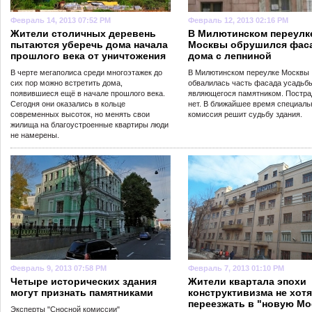
Февраль 14, 2013 07:52 PM
Февраль 12, 2013 02:16 PM
Жители столичных деревень
В Милютинском переулк
пытаются уберечь дома начала
Москвы обрушился фас
прошлого века от уничтожения
дома с лепниной
В черте мегаполиса среди многоэтажек до
В Милютинском переулке Москвы
сих пор можно встретить дома,
обвалилась часть фасада усадьбы
появившиеся ещё в начале прошлого века.
являющегося памятником. Постр
Сегодня они оказались в кольце
нет. В ближайшее время специаль
современных высоток, но менять свои
комиссия решит судьбу здания.
жилища на благоустроенные квартиры люди
не намерены.
Февраль 9, 2013 07:58 PM
Февраль 7, 2013 01:10 PM
Четыре исторических здания
Жители квартала эпохи
могут признать памятниками
конструктивизма не хотя
переезжать в "новую Мо
Эксперты "Сносной комиссии"