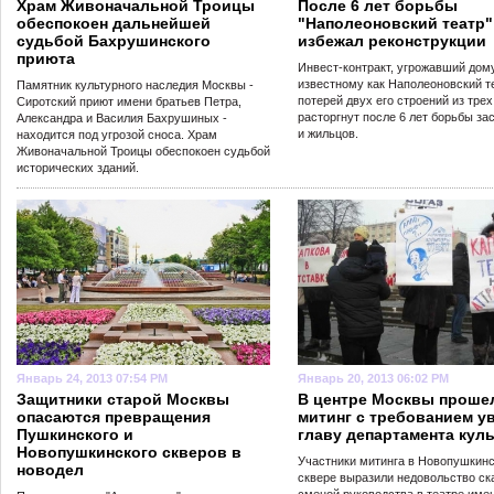
Храм Живоначальной Троицы
После 6 лет борьбы
обеспокоен дальнейшей
"Наполеоновский театр"
судьбой Бахрушинского
избежал реконструкции
приюта
Инвест-контракт, угрожавший дому
известному как Наполеоновский т
Памятник культурного наследия Москвы -
потерей двух его строений из трех
Сиротский приют имени братьев Петра,
расторгнут после 6 лет борьбы за
Александра и Василия Бахрушиных -
и жильцов.
находится под угрозой сноса. Храм
Живоначальной Троицы обеспокоен судьбой
исторических зданий.
Январь 24, 2013 07:54 PM
Январь 20, 2013 06:02 PM
Защитники старой Москвы
В центре Москвы проше
опасаются превращения
митинг с требованием у
Пушкинского и
главу департамента кул
Новопушкинского скверов в
Участники митинга в Новопушкин
новодел
сквере выразили недовольство ск