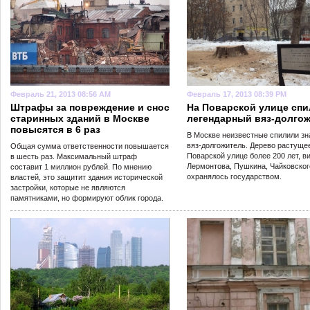
Февраль 21, 2013 08:56 AM
Февраль 17, 2013 08:39 PM
Штрафы за повреждение и снос
На Поварской улице сп
старинных зданий в Москве
легендарный вяз-долго
повысятся в 6 раз
В Москве неизвестные спилили з
вяз-долгожитель. Дерево растуще
Общая сумма ответственности повышается
Поварской улице более 200 лет, 
в шесть раз. Максимальный штраф
Лермонтова, Пушкина, Чайковског
составит 1 миллион рублей. По мнению
охранялось государством.
властей, это защитит здания исторической
застройки, которые не являются
памятниками, но формируют облик города.