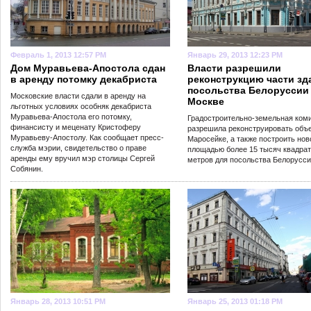
Февраль 1, 2013 12:57 PM
Январь 29, 2013 12:23 PM
Дом Муравьева-Апостола сдан
Власти разрешили
в аренду потомку декабриста
реконструкцию части зд
посольства Белоруссии
Московские власти сдали в аренду на
Москве
льготных условиях особняк декабриста
Муравьева-Апостола его потомку,
Градостроительно-земельная ком
финансисту и меценату Кристоферу
разрешила реконструировать объ
Муравьеву-Апостолу. Как сообщает пресс-
Маросейке, а также построить нов
служба мэрии, свидетельство о праве
площадью более 15 тысяч квадра
аренды ему вручил мэр столицы Сергей
метров для посольства Белорусси
Собянин.
Январь 28, 2013 10:51 PM
Январь 25, 2013 01:18 PM