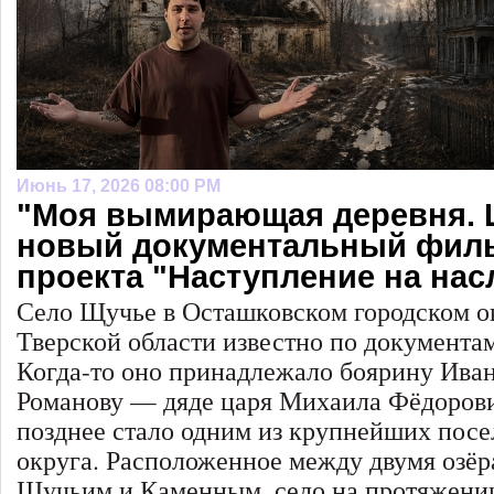
Июнь 17, 2026 08:00 PM
"Моя вымирающая деревня. 
новый документальный фил
проекта "Наступление на нас
Село Щучье в Осташковском городском о
Тверской области известно по документам
Когда-то оно принадлежало боярину Ива
Романову — дяде царя Михаила Фёдорови
позднее стало одним из крупнейших пос
округа. Расположенное между двумя озё
Щучьим и Каменным, село на протяжении