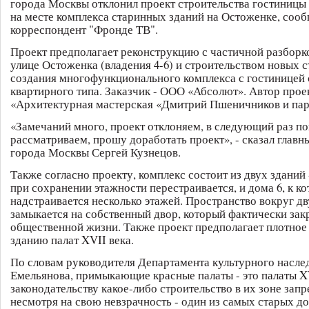
города Москвы отклонил проект строительства гостиницы
на месте комплекса старинных зданий на Остоженке, соо
корреспондент "Фронде ТВ".
Проект предполагает реконструкцию с частичной разборко
улице Остоженка (владения 4-6) и строительством новых 
создания многофункционального комплекса с гостиницей 
квартирного типа. Заказчик - ООО «Абсолют». Автор прое
«Архитектурная мастерская «Дмитрий Пшеничников и пар
«Замечаний много, проект отклоняем, в следующий раз п
рассматриваем, прошу доработать проект», - сказал главн
города Москвы Сергей Кузнецов.
Также согласно проекту, комплекс состоит из двух зданий 
при сохранении этажности перестраивается, и дома 6, к к
надстраивается несколько этажей. Пространство вокруг д
замыкается на собственный двор, который фактически зак
общественной жизни. Также проект предполагает плотное
зданию палат XVII века.
По словам руководителя Департамента культурного насле
Емельянова, примыкающие красные палаты - это палаты XV
законодательству какое-либо строительство в их зоне запр
несмотря на свою невзрачность - один из самых старых д