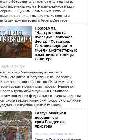
ихаила Фёдоровича, а позднее стало одним из
йших поселений округа. Расположенное между
озёрами — Щучьим и Каменным, село на
ении веков оставалось важным духовным и
рным центром восточного берега Селигера.
Программа
"Наступление на
наследие" показала
фильм "Осташков.
Самоликвидация" о
гибели архитектурных
памятников столицы
Селигера
, 2025 12:07 AM
«Осташков. Самоликвидация» — часть
нтального цикла «Наступление на наследие»
 Новичкова, посвящённого проблемам утраты
ческой среды в российских городах. Репортаж
зывает о тревожной ситуации в Осташкове —
ческом поселении федерального значения, где под
гом сноса ветхого жилья уничтожаются старинные
 усадьбы, не признанные памятниками.
Разрушающийся
деревянный
храм Рождества
Христова
Март 23, 2025 03:18 PM
Селище-Хвошня - старинное