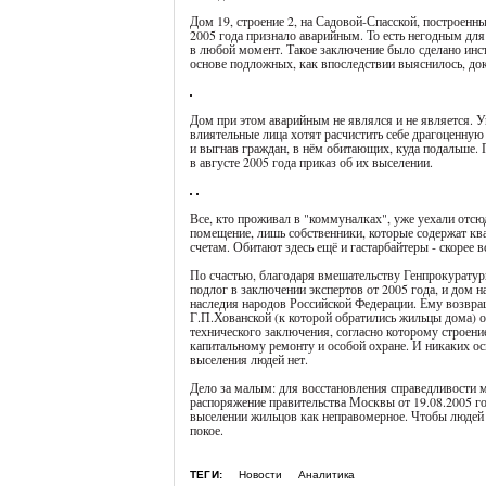
Дом 19, строение 2, на Садовой-Спасской, построенн
2005 года признало аварийным. То есть негодным дл
в любой момент. Такое заключение было сделано ин
основе подложных, как впоследствии выяснилось, до
Дом при этом аварийным не являлся и не является. Уг
влиятельные лица хотят расчистить себе драгоценную
и выгнав граждан, в нём обитающих, куда подальше
в августе 2005 года приказ об их выселении.
Все, кто проживал в "коммуналках", уже уехали отсю
помещение, лишь собственники, которые содержат кв
счетам. Обитают здесь ещё и гастарбайтеры - скорее в
По счастью, благодаря вмешательству Генпрокуратур
подлог в заключении экспертов от 2005 года, и дом н
наследия народов Российской Федерации. Ему возвра
Г.П.Хованской (к которой обратились жильцы дома) о
технического заключения, согласно которому строение
капитальному ремонту и особой охране. И никаких ос
выселения людей нет.
Дело за малым: для восстановления справедливости 
распоряжение правительства Москвы от 19.08.2005 г
выселении жильцов как неправомерное. Чтобы людей 
покое.
ТЕГИ:
Новости
Аналитика