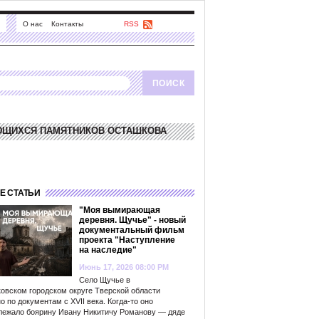
О нас
Контакты
RSS
ЮЩИХСЯ ПАМЯТНИКОВ ОСТАШКОВА
Е СТАТЬИ
"Моя вымирающая
деревня. Щучье" - новый
документальный фильм
проекта "Наступление
на наследие"
Июнь 17, 2026 08:00 PM
Село Щучье в
овском городском округе Тверской области
о по документам с XVII века. Когда-то оно
лежало боярину Ивану Никитичу Романову — дяде