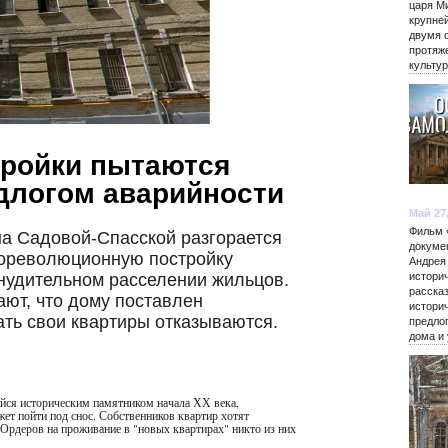
царя М
крупне
двумя 
протяж
культу
тройки пытаются
длогом аварийности
Май 27
Фильм 
на Садовой-Спасской разгорается
докуме
дореволюционную постройку
Андрея
нудительном расселении жильцов.
истори
расска
ают, что дому поставлен
истори
ать свои квартиры отказываются.
предло
дома и
йся историческим памятником начала ХХ века,
т пойти под снос. Собственников квартир хотят
 Ордеров на проживание в "новых квартирах" никто из них