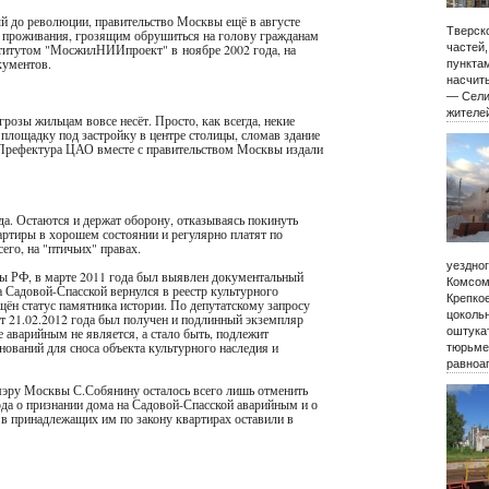
ый до революции, правительство Москвы ещё в августе
Тверско
я проживания, грозящим обрушиться на голову гражданам
ститутом "МосжилНИИпроект" в ноябре 2002 года, на
частей
кументов.
пункта
насчиты
— Сели
жителе
розы жильцам вовсе несёт. Просто, как всегда, некие
 площадку под застройку в центре столицы, сломав здание
. Префектура ЦАО вместе с правительством Москвы издали
да. Остаются и держат оборону, отказываясь покинуть
артиры в хорошем состоянии и регулярно платят по
сего, на "птичьих" правах.
уездно
ы РФ, в марте 2011 года был выявлен документальный
Комсом
а Садовой-Спасской вернулся в реестр культурного
Крепко
щён статус памятника истории. По депутатскому запросу
цокольн
т 21.02.2012 года был получен и подлинный экземпляр
оштукат
 аварийным не является, а стало быть, подлежит
нований для сноса объекта культурного наследия и
тюрьме
равноа
мэру Москвы С.Собянину осталось всего лишь отменить
ода о признании дома на Садовой-Спасской аварийным и о
в принадлежащих им по закону квартирах оставили в