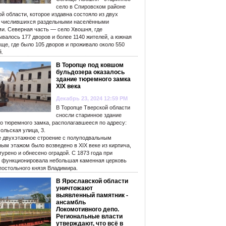
село в Спировском районе
й области, которое издавна состояло из двух
, числившихся раздельными населёнными
ми. Северная часть — село Хвошня, где
валось 177 дворов и более 1140 жителей, а южная
ще, где было 105 дворов и проживало около 550
й.
В Торопце под ковшом
бульдозера оказалось
здание тюремного замка
XIX века
Декабрь 23, 2024 12:59 PM
В Торопце Тверской области
сносли старинное здание
го тюремного замка, располагавшееся по адресу:
ольская улица, 3.
е двухэтажное строение с полуподвальным
ым этажом было возведено в XIX веке из кирпича,
урено и обнесено оградой. С 1873 года при
 функционировала небольшая каменная церковь
постольного князя Владимира.
В Ярославской области
уничтожают
выявленный памятник -
ансамбль
Локомотивного депо.
Региональные власти
утверждают, что всё в