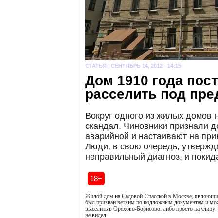
СТАТЬЯ |
СЕНТЯБРЬ 14, 2012 - 14:15
Дом 1910 года пос
расселить под пре
Вокруг одного из жилых домов 
скандал. Чиновники признали 
аварийной и настаивают на при
Люди, в свою очередь, утвержд
неправильный диагноз, и покид
18+
Жилой дом на Садовой-Спасской в Москве, являющи
был признан ветхим по подложным документам и може
выселить в Орехово-Борисово, либо просто на улицу.
не видел.