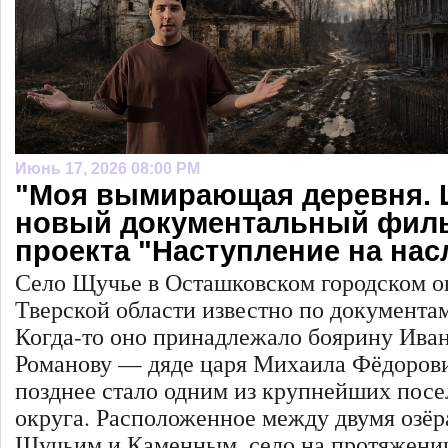
Июнь 17, 2026 08:00 PM
"Моя вымирающая деревня. 
новый документальный фил
проекта "Наступление на нас
Село Щучье в Осташковском городском о
Тверской области известно по документам
Когда-то оно принадлежало боярину Ива
Романову — дяде царя Михаила Фёдорови
позднее стало одним из крупнейших пос
округа. Расположенное между двумя озё
Щучьим и Каменным, село на протяжении