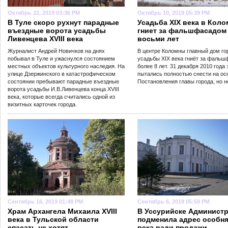
Октябрь 22, 2019 03:36 PM
Октябрь 10, 2019 05:39 PM
В Туле скоро рухнут парадные
Усадьба XIX века в Коло
въездные ворота усадьбы
гниет за фальшфасадом
Ливенцева XVIII века
восьми лет
Журналист Андрей Новичков на днях
В центре Коломны главный дом го
побывал в Туле и ужаснулся состоянием
усадьбы XIX века гниёт за фаль
местных объектов культурного наследия. На
более 8 лет. 31 декабря 2010 года
улице Дзержинского в катастрофическом
пытались полностью снести на ос
состоянии пребывают парадные въездные
Постановления главы города, но н
ворота усадьбы И.В.Ливенцева конца XVIII
века, которые всегда считались одной из
визитных карточек города.
Сентябрь 16, 2019 01:48 PM
Сентябрь 6, 2019 05:59 PM
Храм Архангела Михаила XVIII
В Уссурийске Админист
века в Тульской области
подменила адрес особня
спасать не хотят
века ради продажи