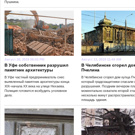
Пушкина.
Август 28, 2019 06:02 PM
Август 13, 2019 11:44 AM
В Уфе собственник разрушил
В Челябинске сгорел до
памятник архитектуры
Пчелина
В Уфе частный предприниматель снес
В Челябинске сгорел дом купца П
выявленный памятник архитектуры конца
который градозащитники спасали 
XIX–начала XX века на улице Нехаева.
разрушения. Поздним вечером пл
Полиция готовится возбудить уголовное
моментально охватило второй эта
дело.
несколько минут распространилос
площадь здания.