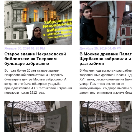
Январь 30, 2020 01:28 PM
Декабрь 25, 2019 04:45 PM
Старое здание Некрасовской
В Москве древние Пала
библиотеки на Тверском
Щербакова забросили и
бульваре заброшено
разграбили
Вот уже более 20 лет старое здание
В Москве подвергаются разграбл
Некрасовской библиотеки на Тверском
заброшенные древние Палаты Ще
бульваре в центре Москвы заброшено. А
XVIII века, расположенные на Бак
когда-то это была обширная усадьба,
улице. Памятник отключен от
принадлежавшая А.С.Салтыковой. Строения
коммуникаций, со двора выбиты о
пережили пожар 1812 года.
двери, внутри погром и живут без