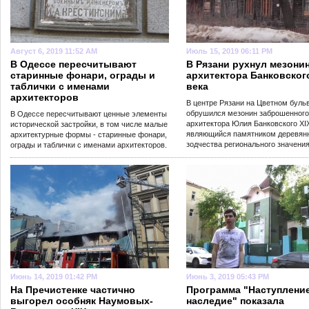
Август 6, 2019 11:52 AM
Июль 15, 2019 06:11 PM
В Одессе пересчитывают
В Рязани рухнул мезони
старинные фонари, ограды и
архитектора Банковског
таблички с именами
века
архитекторов
В центре Рязани на Цветном буль
обрушился мезонин заброшенного
В Одессе пересчитывают ценные элементы
архитектора Юлия Банковского XIX
исторической застройки, в том числе малые
являющийся памятником деревян
архитектурные формы - старинные фонари,
зодчества регионального значения
ограды и таблички с именами архитекторов.
Июнь 14, 2019 01:42 PM
Июнь 3, 2019 05:43 PM
На Пречистенке частично
Программа "Наступление
выгорел особняк Наумовых-
наследие" показала