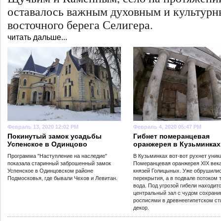
оставалось важным духовным и культур
восточного берега Селигера.
читать дальше...
Февраль 13, 2020 12:02 PM
Февраль 4, 2020 05:47 PM
Покинутый замок усадьбы
Гибнет померанцевая
Успенское в Одинцово
оранжерея в Кузьминках
Программа "Наступление на наследие"
В Кузьминках вот-вот рухнет уник
показала старинный заброшенный замок
Померанцевая оранжерея XIX век
Успенское в Одинцовском районе
князей Голицыных. Уже обрушили
Подмосковья, где бывали Чехов и Левитан.
перекрытия, а в подвале потоком 
вода. Под угрозой гибели находит
центральный зал с чудом сохран
росписями в древнеегипетском ст
декор.