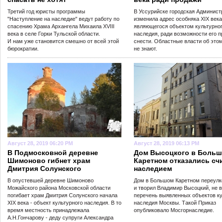
Третий год юристы программы
В Уссурийске городская Админист
"Наступление на наследие" ведут работу по
изменила адрес особняка XIX века
спасению Храма Архангела Михаила XVIII
являющегося объектом культурно
века в селе Горки Тульской области.
наследия, ради возможности его п
И нам уже становится смешно от всей этой
снести. Областные власти об это
бюрократии.
не знают.
Август 28, 2019 06:20 PM
Август 28, 2019 06:13 PM
В Подмосковной деревне
Дом Высоцкого в Боль
Шимоново гибнет храм
Каретном отказались сч
Дмитрия Солунского
наследием
В опустевшей деревне Шимоново
Дом в Большом Каретном переулке
Можайского района Московской области
и творил Владимир Высоцкий, не 
погибает храм Дмитрия Солунского начала
перечень выявленных объектов ку
XIX века - объект культурного наследия. В то
наследия Москвы. Такой Приказ
время местность принадлежала
опубликовало Мосгорнаследие.
А.Н.Гончарову - деду супруги Александра