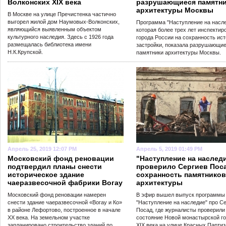
Волконских XIX века
разрушающиеся памятн
архитектуры Москвы
В Москве на улице Пречистенка частично
выгорел жилой дом Наумовых-Волконских,
Программа "Наступление на насле
являющийся выявленным объектом
которая более трех лет инспектир
культурного наследия. Здесь с 1926 года
города России на сохранность ис
размещалась библиотека имени
застройки, показала разрушающи
Н.К.Крупской.
памятники архитектуры Москвы.
Апрель 25, 2019 12:07 PM
Апрель 5, 2019 01:49 PM
Московский фонд реновации
"Наступление на наслед
подтвердил планы снести
проверило Сергиев Поса
историческое здание
сохранность памятников
чаеразвесочной фабрики Вогау
архитектуры
Московский фонд реновации намерен
В эфир вышел выпуск программы
снести здание чаеразвесочной «Вогау и Ко»
"Наступление на наследие" про С
в районе Лефортово, построенное в начале
Посад, где журналисты проверили
XX века. На земельном участке
состояние Новой монастырской г
запланировано строительство зданий по
XIX века на улице Красных Партиз