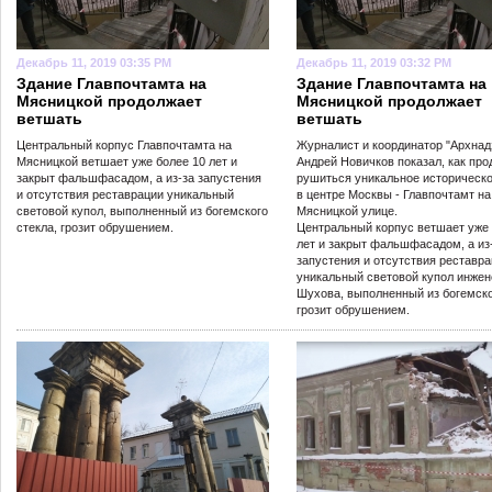
Декабрь 11, 2019 03:35 PM
Декабрь 11, 2019 03:32 PM
Здание Главпочтамта на
Здание Главпочтамта на
Мясницкой продолжает
Мясницкой продолжает
ветшать
ветшать
Центральный корпус Главпочтамта на
Журналист и координатор "Архнад
Мясницкой ветшает уже более 10 лет и
Андрей Новичков показал, как пр
закрыт фальшфасадом, а из-за запустения
рушиться уникальное историческо
и отсутствия реставрации уникальный
в центре Москвы - Главпочтамт на
световой купол, выполненный из богемского
Мясницкой улице.
стекла, грозит обрушением.
Центральный корпус ветшает уже 
лет и закрыт фальшфасадом, а из
запустения и отсутствия реставр
уникальный световой купол инжен
Шухова, выполненный из богемско
грозит обрушением.