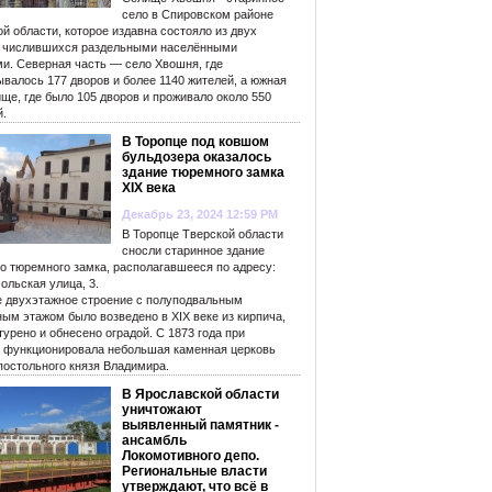
село в Спировском районе
й области, которое издавна состояло из двух
, числившихся раздельными населёнными
ми. Северная часть — село Хвошня, где
валось 177 дворов и более 1140 жителей, а южная
ще, где было 105 дворов и проживало около 550
й.
В Торопце под ковшом
бульдозера оказалось
здание тюремного замка
XIX века
Декабрь 23, 2024 12:59 PM
В Торопце Тверской области
сносли старинное здание
го тюремного замка, располагавшееся по адресу:
ольская улица, 3.
е двухэтажное строение с полуподвальным
ым этажом было возведено в XIX веке из кирпича,
урено и обнесено оградой. С 1873 года при
 функционировала небольшая каменная церковь
постольного князя Владимира.
В Ярославской области
уничтожают
выявленный памятник -
ансамбль
Локомотивного депо.
Региональные власти
утверждают, что всё в