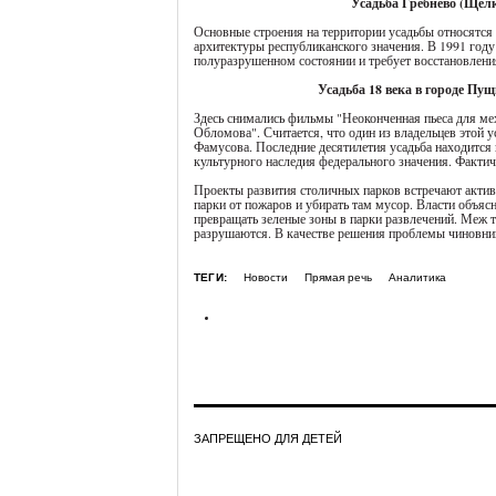
Усадьба Гребнево (Щел
Основные строения на территории усадьбы относятся 
архитектуры республиканского значения. В 1991 году 
полуразрушенном состоянии и требует восстановлени
Усадьба 18 века в городе Пу
Здесь снимались фильмы "Неоконченная пьеса для мех
Обломова". Считается, что один из владельцев этой
Фамусова. Последние десятилетия усадьба находится в
культурного наследия федерального значения. Фактиче
Проекты развития столичных парков встречают актив
парки от пожаров и убирать там мусор. Власти объя
превращать зеленые зоны в парки развлечений. Меж 
разрушаются. В качестве решения проблемы чиновник
ТЕГИ:
Новости
Прямая речь
Аналитика
ЗАПРЕЩЕНО ДЛЯ ДЕТЕЙ