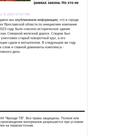
рамках закона. Но это не
ь 9, 2024 07:07 PM
 давно мы
опубликовали информацию
, что в городе
ве Ярославской области по инициативе компании
2023 году было снесено историческое здание
ских Северной железной дороги. Следом был
уничтожен старый поворотный круг, а его
укции сдали в металлолом. В следующем же году
н слом и главной доминанты комплекса -
тивного депо.
 ИА "Фронде ТВ". Все права защищены. Полное или
спроизведение материалов разрешается при условии
лки на первоисточник.