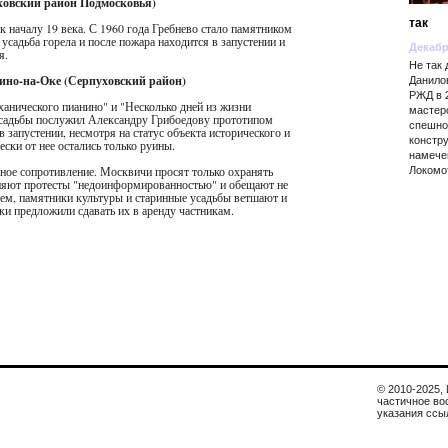
ковский район Подмосковья)
так
к началу 19 века. С 1960 года Гребнево стало памятником
усадьба горела и после пожара находится в запустении и
Декабр
я.
Не так
щино-на-Оке (Серпуховский район)
Данило
РЖД в 
анического пианино" и "Несколько дней из жизни
мастер
 усадьбы послужил Александру Грибоедову прототипом
спешно 
 запустении, несмотря на статус объекта исторического и
констр
ски от нее остались только руины.
намече
ное сопротивление. Москвичи просят только охранять
Локомо
сняют протесты "недоинформированностью" и обещают не
тем, памятники культуры и старинные усадьбы ветшают и
и предложили сдавать их в аренду частникам.
© 2010-2025,
частичное во
указания ссы