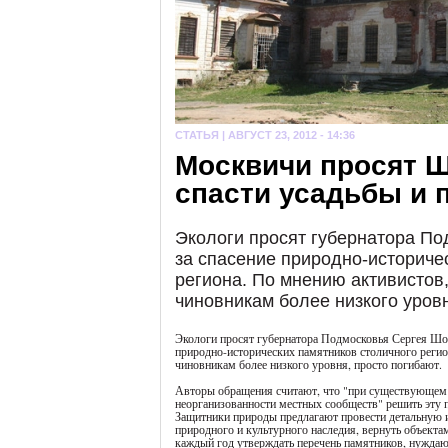
СТАТЬЯ |
АВГУСТ 23, 2012 - 14:36
Москвичи просят Ш
спасти усадьбы и 
Экологи просят губернатора По
за спасение природно-историче
региона. По мнению активистов
чиновникам более низкого уровн
Экологи просят губернатора Подмосковья Сергея Шой
природно-исторических памятников столичного регио
чиновникам более низкого уровня, просто погибают.
Авторы обращения считают, что "при существующем у
неорганизованности местных сообществ" решить эту 
Защитники природы предлагают провести детальную 
природного и культурного наследия, вернуть объектам
каждый год утверждать перечень памятников, нуждаю