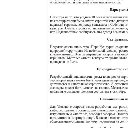
обращения составили сами, в нем шесть пунктов.
Парк усадь
Несмотря на то, что усадьба 18 века и парк имеют ст
на его территории было начато строительство детског
подписей горожан, год назад с письмом к Собянину в
культуры. Сейчас стройка остановлена по решению су
нет. Недавно также сообщалось, что детсад все-таки п
Сад Травник
Недалеко от станции метро "Парк Культуры" сохрани
природной территории. На небольшой площади растет 
краснокнижных. Власти разрешили построить на мес
паркингом. Местные жители выступают против этого 
проведено не было.
Природно-историче
Разработанный чиновниками проект планировки парка
территории парка может быть переведена из природо
допускается и капитальное строительство. А естеств
лесопарке может быть заменен на газоны. Местные ж
публичные слушания должны состояться в сентябре.
Национальный па
Для "Лосиного острова" также разработан план разви
кафе, ресторанов, гостиниц, спортивных сооружений. 
исключительно животные, огородят забором. Экологи 
превратится в "мертвую зону". В связи с многочисл
общественные слушания по нему перенесены на сентя