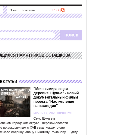
О нас
Контакты
RSS
ЮЩИХСЯ ПАМЯТНИКОВ ОСТАШКОВА
Е СТАТЬИ
"Моя вымирающая
деревня. Щучье" - новый
документальный фильм
проекта "Наступление
на наследие"
Июнь 17, 2026 08:00 PM
Село Щучье в
овском городском округе Тверской области
о по документам с XVII века. Когда-то оно
лежало боярину Ивану Никитичу Романову — дяде