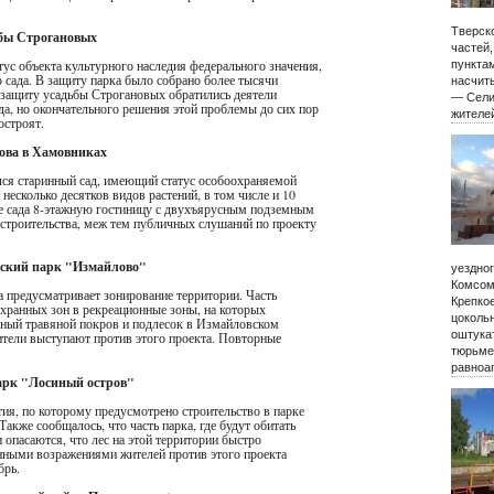
Тверско
бы Строгановых
частей
атус объекта культурного наследия федерального значения,
пункта
о сада. В защиту парка было собрано более тысячи
насчиты
 защиту усадьбы Строгановых обратились деятели
— Сели
да, но окончательного решения этой проблемы до сих пор
жителе
остроят.
ова в Хамовниках
лся старинный сад, имеющий статус особоохраняемой
несколько десятков видов растений, в том числе и 10
те сада 8-этажную гостиницу с двухъярусным подземным
строительства, меж тем публичных слушаний по проекту
ский парк "Измайлово"
уездно
Комсом
 предусматривает зонирование территории. Часть
Крепко
охранных зон в рекреационные зоны, на которых
цокольн
енный травяной покров и подлесок в Измайловском
оштукат
ители выступают против этого проекта. Повторные
тюрьме
равноа
рк "Лосиный остров"
тия, по которому предусмотрено строительство в парке
Также сообщалось, что часть парка, где будут обитать
опасаются, что лес на этой территории быстро
енными возражениями жителей против этого проекта
брь.