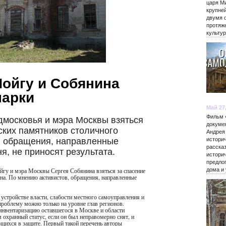
царя М
крупне
двумя 
протяж
культу
ойгу и Собянина
парки
Май 27
Фильм 
дмосковья и мэра Москвы взяться
докуме
ских памятников столичного
Андрея
, обращения, направленные
истори
расска
я, не приносят результата.
истори
предло
гу и мэра Москвы Сергея Собянина взяться за спасение
дома и
на. По мнению активистов, обращения, направленные
стройстве власти, слабости местного самоуправления и
проблему можно только на уровне глав регионов.
инвентаризацию оставшегося в Москве и области
 охранный статус, если он был неправомерно снят, и
щихся в защите. Первый такой перечень авторы