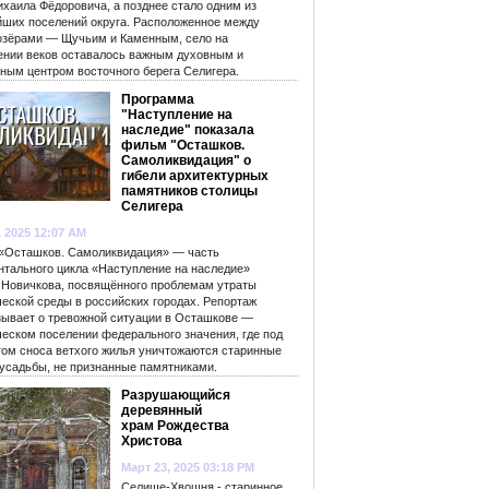
ихаила Фёдоровича, а позднее стало одним из
йших поселений округа. Расположенное между
озёрами — Щучьим и Каменным, село на
ении веков оставалось важным духовным и
рным центром восточного берега Селигера.
Программа
"Наступление на
наследие" показала
фильм "Осташков.
Самоликвидация" о
гибели архитектурных
памятников столицы
Селигера
, 2025 12:07 AM
«Осташков. Самоликвидация» — часть
нтального цикла «Наступление на наследие»
 Новичкова, посвящённого проблемам утраты
ческой среды в российских городах. Репортаж
зывает о тревожной ситуации в Осташкове —
ческом поселении федерального значения, где под
гом сноса ветхого жилья уничтожаются старинные
 усадьбы, не признанные памятниками.
Разрушающийся
деревянный
храм Рождества
Христова
Март 23, 2025 03:18 PM
Селище-Хвошня - старинное